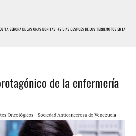
DE ‘LA SEÑORA DE LAS UÑAS BONITAS’ 42 DÍAS DESPUÉS DE LOS TERREMOTOS EN LA
S: HALLARON EL CUERPO DENTRO DE SU CASA
RAS SER ACOSADA Y ABUSADA POR LA PAREJA DE SU ABUELA
E UNA ADOLESCENTE VENEZOLANA EN REUNIÓN CON AMIGOS
 protagónico de la enfermería
 TRATAMIENTO DESENCADENÓ TRAGEDIA FAMILIAR
SUICIDIO A UNA ADOLESCENTE DE 13 AÑOS TRAS ABUSAR DE ELLA
 UN HOMBRE Y SU FAMILIA TRAS LOS TERREMOTOS: CAYERON DESDE EL PISO NUEVE DEL
tes Oncológicos
Sociedad Anticancerosa de Venezuela
COMERCIAL DE CHACAO
DEJÓ HERIDAS A SU PRIMA Y A OTRO FAMILIAR EN BOLÍVAR