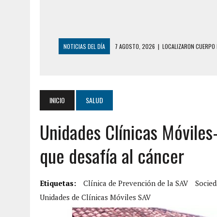
NOTICIAS DEL DÍA
6 AGOSTO, 2026
|
MISTERIOSA MUERTE D
6 AGOSTO, 2026
|
BARINAS: ADOLESCENTE SE QUITÓ LA VIDA T
6 AGOSTO, 2026
|
CONMOCIÓN EN COLORADO POR ASESINATO D
5 AGOSTO, 2026
|
PRESUNTO BROTE PSICÓTICO POR FALTA DE
INICIO
SALUD
5 AGOSTO, 2026
|
HORROR EN BARINAS: UN HOMBRE INDUJO AL 
Unidades Clínicas Móviles
3 AGOSTO, 2026
|
LA INCREÍBLE FORMA EN LA QUE SOBREVIVIÓ
EDIFICIO PETUNIA
que desafía al cáncer
7 AGOSTO, 2026
|
FUGA DE GAS GENERÓ EXPLOSIÓN EN LOCAL 
7 AGOSTO, 2026
|
HOMBRE ASESINÓ A SU TÍA CON UN PUÑAL Y 
Etiquetas:
Clínica de Prevención de la SAV
Socied
7 AGOSTO, 2026
|
YARACUY: ASESINARON DOS HOMBRES EL MIS
Unidades de Clínicas Móviles SAV
7 AGOSTO, 2026
|
LOCALIZARON CUERPO DE ‘LA SEÑORA DE LA