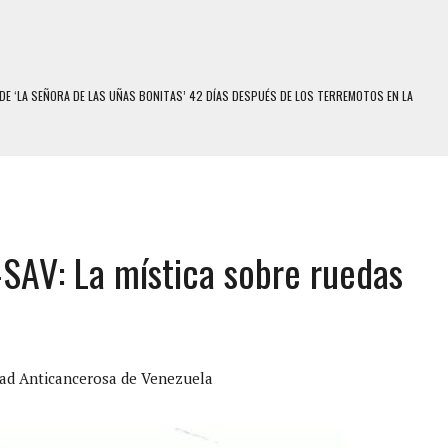
E MODELO EN MONAGAS: HALLARON EL CUERPO DENTRO DE SU CASA
RAS SER ACOSADA Y ABUSADA POR LA PAREJA DE SU ABUELA
E UNA ADOLESCENTE VENEZOLANA EN REUNIÓN CON AMIGOS
 TRATAMIENTO DESENCADENÓ TRAGEDIA FAMILIAR
SUICIDIO A UNA ADOLESCENTE DE 13 AÑOS TRAS ABUSAR DE ELLA
-SAV: La mística sobre ruedas
 UN HOMBRE Y SU FAMILIA TRAS LOS TERREMOTOS: CAYERON DESDE EL PISO NUEVE DEL
COMERCIAL DE CHACAO
DEJÓ HERIDAS A SU PRIMA Y A OTRO FAMILIAR EN BOLÍVAR
ad Anticancerosa de Venezuela
MO DÍA EN SECTORES VECINOS
S UÑAS BONITAS’ 42 DÍAS DESPUÉS DE LOS TERREMOTOS EN LA GUAIRA