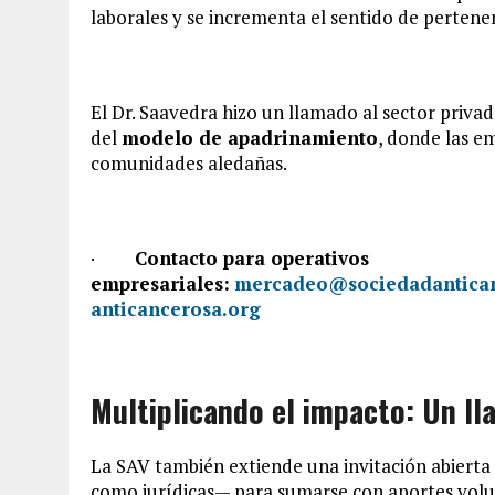
laborales y se incrementa el sentido de pertene
El Dr. Saavedra hizo un llamado al sector priva
del
modelo de apadrinamiento
, donde las e
comunidades aledañas.
·
Contacto para operativos
empresariales:
mercadeo@sociedadantican
anticancerosa.org
Multiplicando el impacto: Un ll
La SAV también extiende una invitación abierta
como jurídicas— para sumarse con aportes volun