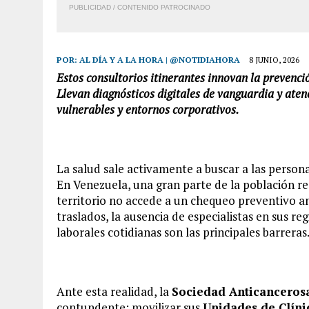
PUBLICIDAD / CONTENIDO PATROCINADO
POR:
AL DÍA Y A LA HORA | @NOTIDIAHORA
8 JUNIO, 2026
Estos consultorios itinerantes innovan la prevenc
Llevan diagnósticos digitales de vanguardia y at
vulnerables y entornos corporativos.
La salud sale activamente a buscar a las person
En Venezuela, una gran parte de la población res
territorio no accede a un chequeo preventivo an
traslados, la ausencia de especialistas en sus re
laborales cotidianas son las principales barreras
Ante esta realidad, la
Sociedad Anticanceros
contundente: movilizar sus
Unidades de Clíni