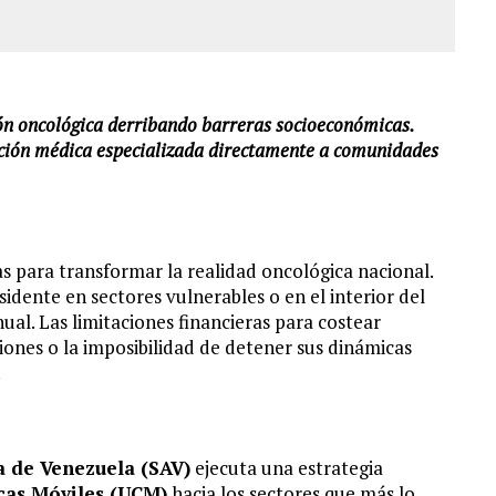
ión oncológica derribando barreras socioeconómicas.
ención médica especializada directamente a comunidades
as para transformar la realidad oncológica nacional.
idente en sectores vulnerables o en el interior del
ual. Las limitaciones financieras para costear
giones o la imposibilidad de detener sus dinámicas
.
a de Venezuela (SAV)
ejecuta una estrategia
cas Móviles (UCM)
hacia los sectores que más lo