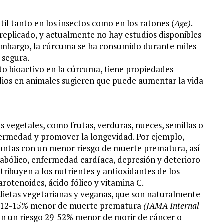
il tanto en los insectos como en los ratones (
Age)
.
replicado, y actualmente no hay estudios disponibles
 embargo, la cúrcuma se ha consumido durante miles
 segura.
to bioactivo en la cúrcuma, tiene propiedades
udios en animales sugieren que puede aumentar la vida
 vegetales, como frutas, verduras, nueces, semillas o
fermedad y promover la longevidad. Por ejemplo,
lantas con un menor riesgo de muerte prematura, así
bólico, enfermedad cardíaca, depresión y deterioro
atribuyen a los nutrientes y antioxidantes de los
arotenoides, ácido fólico y vitamina C.
 dietas vegetarianas y veganas, que son naturalmente
sgo 12-15% menor de muerte prematura
(JAMA Internal
an un riesgo 29-52% menor de morir de cáncer o