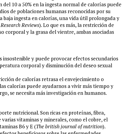
n del 10 a 50% en la ingesta normal de calorías puede
tudios de poblaciones humanas reconocidas por su
baja ingesta en calorías, una vida útil prolongada y
 Research Reviews
).
Lo que es más, la restricción de
o corporal y la grasa del vientre, ambas asociadas
es insostenible y puede provocar efectos secundarios
eratura corporal y disminución del deseo sexual
cción de calorías retrasa el envejecimiento o
 las
calorías puede ayudarnos a vivir más tiempo y
go, se necesita más investigación en humanos.
rte nutricional. Son ricas en proteínas, fibra,
varias vitaminas y minerales, como el cobre, el
itaminas B6 y E (
The british journal of nutrition
).
 efectos beneficiosos sobre las enfermedades