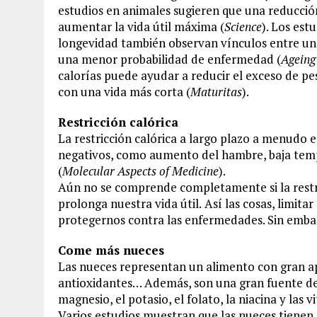
estudios en animales sugieren que una reducció
aumentar la vida útil máxima (
Science
). Los es
longevidad también observan vínculos entre una 
una menor probabilidad de enfermedad (
Ageing
calorías puede ayudar a reducir el exceso de pes
con una vida más corta (
Maturitas
).
Restricción calórica
La restricción calórica a largo plazo a menudo 
negativos, como aumento del hambre, baja temp
(
Molecular Aspects of Medicine
).
Aún no se comprende completamente si la restri
prolonga nuestra vida útil.
Así las cosas, limitar
protegernos contra las enfermedades. Sin embar
Come más nueces
Las nueces representan un alimento con gran apo
antioxidantes… Además, son una gran fuente de 
magnesio, el potasio, el folato, la niacina y las v
Varios estudios muestran que las nueces tienen