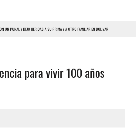
HOMBRES EL MISMO DÍA EN SECTORES VECINOS
S BONITAS’ 42 DÍAS DESPUÉS DE LOS TERREMOTOS EN LA GUAIRA
LLARON EL CUERPO DENTRO DE SU CASA
ER ACOSADA Y ABUSADA POR LA PAREJA DE SU ABUELA
ncia para vivir 100 años
 ADOLESCENTE VENEZOLANA EN REUNIÓN CON AMIGOS
AMIENTO DESENCADENÓ TRAGEDIA FAMILIAR
DIO A UNA ADOLESCENTE DE 13 AÑOS TRAS ABUSAR DE ELLA
 GRAN MAGNITUD EN ZONA INDUSTRIAL DE EL LLANITO
CIAL DE CHACAO
ERIDAS A SU PRIMA Y A OTRO FAMILIAR EN BOLÍVAR