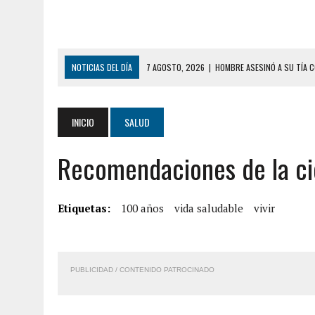
NOTICIAS DEL DÍA
7 AGOSTO, 2026
|
YARACUY: ASESINARON DOS 
7 AGOSTO, 2026
|
LOCALIZARON CUERPO DE ‘LA SEÑORA DE LAS UÑA
6 AGOSTO, 2026
|
MISTERIOSA MUERTE DE MODELO EN MONAGAS: HA
INICIO
SALUD
6 AGOSTO, 2026
|
BARINAS: ADOLESCENTE SE QUITÓ LA VIDA TRAS S
Recomendaciones de la cie
6 AGOSTO, 2026
|
CONMOCIÓN EN COLORADO POR ASESINATO DE UNA
5 AGOSTO, 2026
|
PRESUNTO BROTE PSICÓTICO POR FALTA DE TRAT
5 AGOSTO, 2026
|
HORROR EN BARINAS: UN HOMBRE INDUJO AL SUICI
Etiquetas:
100 años
vida saludable
vivir
8 AGOSTO, 2026
|
BOMBEROS DE CARACAS COMBATIERON INCENDIO DE
7 AGOSTO, 2026
|
FUGA DE GAS GENERÓ EXPLOSIÓN EN LOCAL COMER
PUBLICIDAD / CONTENIDO PATROCINADO
7 AGOSTO, 2026
|
HOMBRE ASESINÓ A SU TÍA CON UN PUÑAL Y DEJÓ H