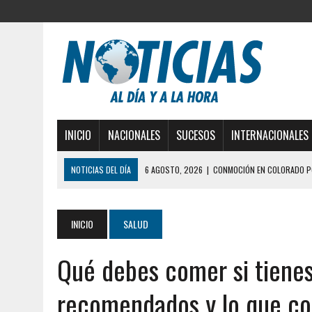
INICIO
NACIONALES
SUCESOS
INTERNACIONALES
NOTICIAS DEL DÍA
6 AGOSTO, 2026
|
CONMOCIÓN EN COLORADO PO
5 AGOSTO, 2026
|
PRESUNTO BROTE PSICÓTICO POR FALTA DE TRAT
5 AGOSTO, 2026
|
HORROR EN BARINAS: UN HOMBRE INDUJO AL SUICI
INICIO
SALUD
3 AGOSTO, 2026
|
LA INCREÍBLE FORMA EN LA QUE SOBREVIVIÓ UN H
Qué debes comer si tienes
EDIFICIO PETUNIA
7 AGOSTO, 2026
|
FUGA DE GAS GENERÓ EXPLOSIÓN EN LOCAL COMER
recomendados y lo que co
7 AGOSTO, 2026
|
HOMBRE ASESINÓ A SU TÍA CON UN PUÑAL Y DEJÓ H