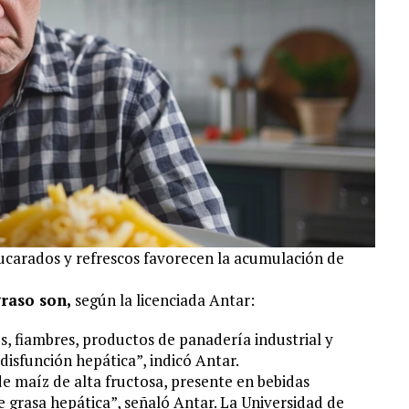
zucarados y refrescos favorecen la acumulación de
raso son,
según la licenciada Antar:
, fiambres, productos de panadería industrial y
isfunción hepática”, indicó Antar.
de maíz de alta fructosa, presente en bebidas
e grasa hepática”, señaló Antar. La Universidad de