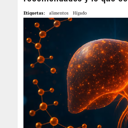
7 AGOSTO, 2026
|
YARACUY: ASESINARON DOS HOMBRES EL MISMO DÍ
Etiquetas:
alimentos
Hígado
7 AGOSTO, 2026
|
LOCALIZARON CUERPO DE ‘LA SEÑORA DE LAS UÑA
6 AGOSTO, 2026
|
MISTERIOSA MUERTE DE MODELO EN MONAGAS: HA
6 AGOSTO, 2026
|
BARINAS: ADOLESCENTE SE QUITÓ LA VIDA TRAS S