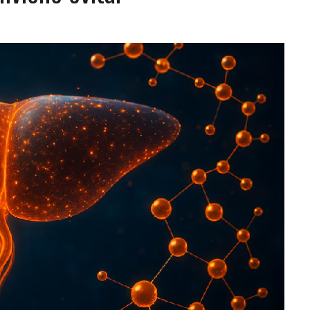
A EN SECTORES VECINOS
S BONITAS’ 42 DÍAS DESPUÉS DE LOS TERREMOTOS EN LA GUAIRA
LLARON EL CUERPO DENTRO DE SU CASA
ER ACOSADA Y ABUSADA POR LA PAREJA DE SU ABUELA