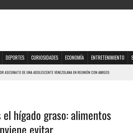
DEPORTES
CURIOSIDADES
ECONOMÍA
ENTRETENIMIENTO
R ASESINATO DE UNA ADOLESCENTE VENEZOLANA EN REUNIÓN CON AMIGOS
AMIENTO DESENCADENÓ TRAGEDIA FAMILIAR
DIO A UNA ADOLESCENTE DE 13 AÑOS TRAS ABUSAR DE ELLA
OMBRE Y SU FAMILIA TRAS LOS TERREMOTOS: CAYERON DESDE EL PISO NUEVE DEL
 el hígado graso: alimentos
CIAL DE CHACAO
nviene evitar
ERIDAS A SU PRIMA Y A OTRO FAMILIAR EN BOLÍVAR