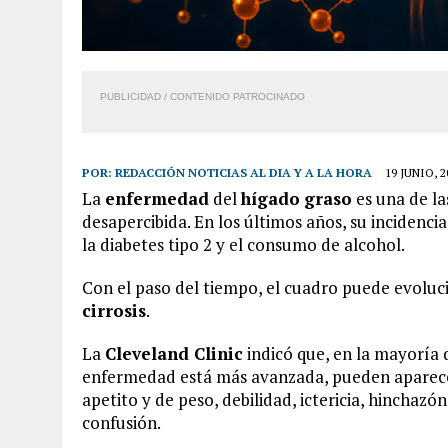
PUBLICIDAD / CONTENIDO PATROCINADO
POR:
REDACCIÓN NOTICIAS AL DIA Y A LA HORA
19 JUNIO, 2
La
enfermedad
del
hígado
graso
es una de la
desapercibida. En los últimos años, su incidenc
la diabetes tipo 2 y el consumo de alcohol.
Con el paso del tiempo, el cuadro puede evoluci
cirrosis
.
La
Cleveland Clinic
indicó que, en la mayoría 
enfermedad está más avanzada, pueden aparecer
apetito y de peso, debilidad, ictericia, hincha
confusión.