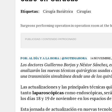
7 AGOSTO, 2026
|
HOMBRE ASESINÓ A SU TÍA CON UN PUÑAL Y DEJÓ H
Etiquetas:
Cirugía Bariátrica
Cirugías
7 AGOSTO, 2026
|
YARACUY: ASESINARON DOS HOMBRES EL MISMO DÍ
7 AGOSTO, 2026
|
LOCALIZARON CUERPO DE ‘LA SEÑORA DE LAS UÑA
Surgeons performing operation in operation room at the h
6 AGOSTO, 2026
|
MISTERIOSA MUERTE DE MODELO EN MONAGAS: HA
PUBLICIDAD / CONTENIDO PATROCINADO
POR:
AL DÍA Y A LA HORA | @NOTIDIAHORA
14 NOVIEMBRE,
Los doctores Guillermo Borjas y Néstor Sánchez, e
analizarán las nuevas técnicas quirúrgicas usadas e
una transmisión simultánea desde uno de los qui
Las actualizaciones y las principales técnicas quir
tanto
laparoscópicas
como endoscópicas, serán 
los días 18 y 19 de noviembre en los espacios 
Esta jornada de actualización en nuevas tecnol