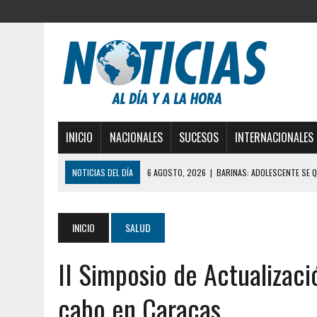
INICIO
NACIONALES
SUCESOS
INTERNACIONALES
NOTICIAS DEL DÍA
6 AGOSTO, 2026
|
BARINAS: ADOLESCENTE SE Q
6 AGOSTO, 2026
|
CONMOCIÓN EN COLORADO POR ASESINATO DE UNA
5 AGOSTO, 2026
|
PRESUNTO BROTE PSICÓTICO POR FALTA DE TRAT
INICIO
SALUD
5 AGOSTO, 2026
|
HORROR EN BARINAS: UN HOMBRE INDUJO AL SUICI
II Simposio de Actualizació
3 AGOSTO, 2026
|
LA INCREÍBLE FORMA EN LA QUE SOBREVIVIÓ UN H
EDIFICIO PETUNIA
cabo en Caracas
7 AGOSTO, 2026
|
FUGA DE GAS GENERÓ EXPLOSIÓN EN LOCAL COMER