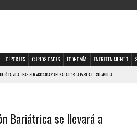
DEPORTES
CURIOSIDADES
ECONOMÍA
ENTRETENIMIENTO
UITÓ LA VIDA TRAS SER ACOSADA Y ABUSADA POR LA PAREJA DE SU ABUELA
 ADOLESCENTE VENEZOLANA EN REUNIÓN CON AMIGOS
AMIENTO DESENCADENÓ TRAGEDIA FAMILIAR
DIO A UNA ADOLESCENTE DE 13 AÑOS TRAS ABUSAR DE ELLA
n Bariátrica se llevará a
OMBRE Y SU FAMILIA TRAS LOS TERREMOTOS: CAYERON DESDE EL PISO NUEVE DEL
CIAL DE CHACAO