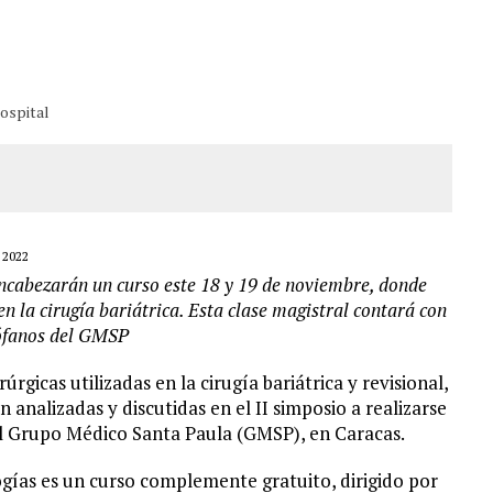
ERIDAS A SU PRIMA Y A OTRO FAMILIAR EN BOLÍVAR
A EN SECTORES VECINOS
S BONITAS’ 42 DÍAS DESPUÉS DE LOS TERREMOTOS EN LA GUAIRA
ospital
LLARON EL CUERPO DENTRO DE SU CASA
 2022
ncabezarán un curso este 18 y 19 de noviembre, donde
n la cirugía bariátrica. Esta clase magistral contará con
rófanos del GMSP
úrgicas utilizadas en la cirugía bariátrica y revisional,
analizadas y discutidas en el II simposio a realizarse
del Grupo Médico Santa Paula (GMSP), en Caracas.
ogías es un curso complemente gratuito, dirigido por