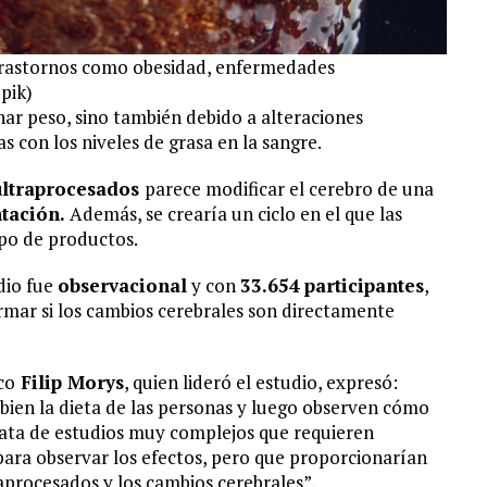
trastornos como obesidad, enfermedades
pik)
ar peso, sino también debido a alteraciones
 con los niveles de grasa en la sangre.
ultraprocesados
parece modificar el cerebro de una
tación.
Además, se crearía un ciclo en el que las
po de productos.
udio fue
observacional
y con
33.654
participantes
,
rmar si los cambios cerebrales son directamente
co
Filip Morys
, quien lideró el estudio, expresó:
ien la dieta de las personas y luego observen cómo
trata de estudios muy complejos que requieren
para observar los efectos, pero que proporcionarían
aprocesados y los cambios cerebrales”.