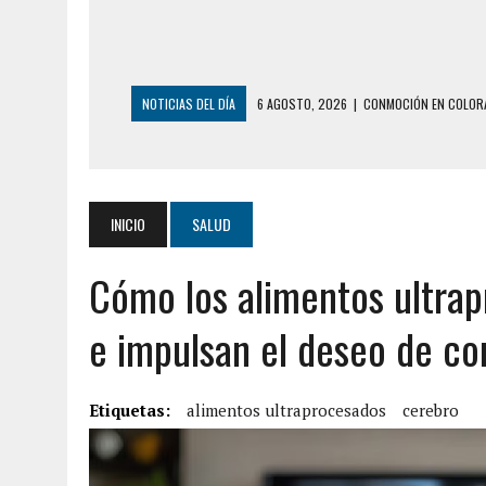
NOTICIAS DEL DÍA
6 AGOSTO, 2026
|
CONMOCIÓN EN COLORA
5 AGOSTO, 2026
|
PRESUNTO BROTE PSICÓTICO POR FALTA DE
5 AGOSTO, 2026
|
HORROR EN BARINAS: UN HOMBRE INDUJO AL 
3 AGOSTO, 2026
|
LA INCREÍBLE FORMA EN LA QUE SOBREVIVIÓ
INICIO
SALUD
EDIFICIO PETUNIA
Cómo los alimentos ultrap
3 AGOSTO, 2026
|
YARACUY: INTENTÓ DESCONECTAR SU NEVERA
2 AGOSTO, 2026
|
AYUDABA A PERSONAS EN SITUACIÓN DE CAL
e impulsan el deseo de c
7 AGOSTO, 2026
|
YARACUY: ASESINARON DOS HOMBRES EL MIS
7 AGOSTO, 2026
|
LOCALIZARON CUERPO DE ‘LA SEÑORA DE LA
Etiquetas:
alimentos ultraprocesados
cerebro
6 AGOSTO, 2026
|
MISTERIOSA MUERTE DE MODELO EN MONAGA
6 AGOSTO, 2026
|
BARINAS: ADOLESCENTE SE QUITÓ LA VIDA T