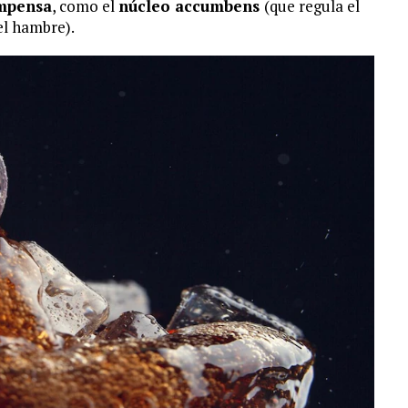
ompensa
, como el
núcleo accumbens
(que regula el
el hambre).