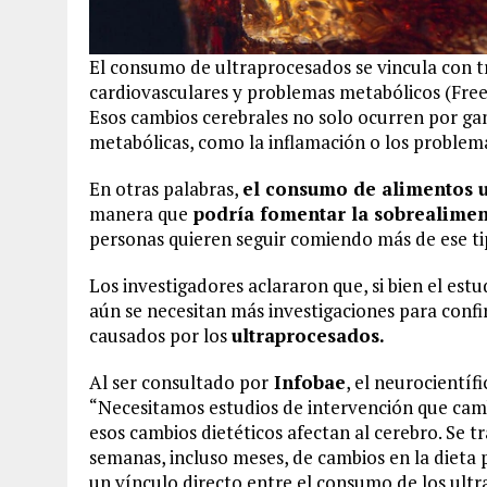
El consumo de ultraprocesados se vincula con 
cardiovasculares y problemas metabólicos (Free
Esos cambios cerebrales no solo ocurren por gan
metabólicas, como la inflamación o los problemas
En otras palabras,
el consumo de alimentos 
manera que
podría fomentar la sobrealimen
personas quieren seguir comiendo más de ese ti
Los investigadores aclararon que, si bien el est
aún se necesitan más investigaciones para confi
causados por los
ultraprocesados.
Al ser consultado por
Infobae
, el neurocientífi
“Necesitamos estudios de intervención que camb
esos cambios dietéticos afectan al cerebro. Se 
semanas, incluso meses, de cambios en la dieta 
un vínculo directo entre el consumo de los ultr