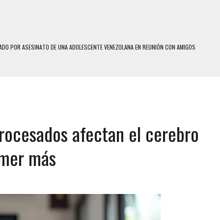
DO POR ASESINATO DE UNA ADOLESCENTE VENEZOLANA EN REUNIÓN CON AMIGOS
 TRATAMIENTO DESENCADENÓ TRAGEDIA FAMILIAR
SUICIDIO A UNA ADOLESCENTE DE 13 AÑOS TRAS ABUSAR DE ELLA
 UN HOMBRE Y SU FAMILIA TRAS LOS TERREMOTOS: CAYERON DESDE EL PISO NUEVE DEL
rocesados afectan el cerebro
 MIENTRAS LA CASA SE INUNDABA
LE Y MURIÓ A MANOS DE VARIOS DE ELLOS EN MATURÍN
omer más
MO DÍA EN SECTORES VECINOS
S UÑAS BONITAS’ 42 DÍAS DESPUÉS DE LOS TERREMOTOS EN LA GUAIRA
S: HALLARON EL CUERPO DENTRO DE SU CASA
RAS SER ACOSADA Y ABUSADA POR LA PAREJA DE SU ABUELA