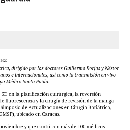
JOS, UNO PERDIÓ LA VIDA
LLARON EL CUERPO DENTRO DE SU CASA
ER ACOSADA Y ABUSADA POR LA PAREJA DE SU ABUELA
 ADOLESCENTE VENEZOLANA EN REUNIÓN CON AMIGOS
 2022
trica, dirigido por los doctores Guillermo Borjas y Néstor
lanos e internacionales, así como la transmisión en vivo
upo Médico Santa Paula.
 3D en la planificación quirúrgica, la reversión
de fluorescencia y la cirugía de revisión de la manga
I Simposio de Actualizaciones en Cirugía Bariátrica,
(GMSP), ubicado en Caracas.
de noviembre y que contó con más de 100 médicos