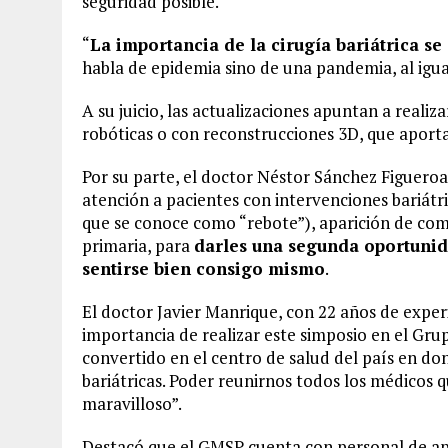
seguridad posible.
“
La importancia de la cirugía bariátrica se
habla de epidemia sino de una pandemia, al igua
A su juicio, las actualizaciones apuntan a realiz
robóticas o con reconstrucciones 3D, que aport
Por su parte, el doctor Néstor Sánchez Figueroa 
atención a pacientes con intervenciones bariátr
que se conoce como “rebote”), aparición de como
primaria, para
darles una segunda oportunida
sentirse bien consigo mismo
.
El doctor Javier Manrique, con 22 años de experi
importancia de realizar este simposio en el Gru
convertido en el centro de salud del país en don
bariátricas. Poder reunirnos todos los médicos 
maravilloso”.
Destacó que el GMSP cuenta con personal de ap