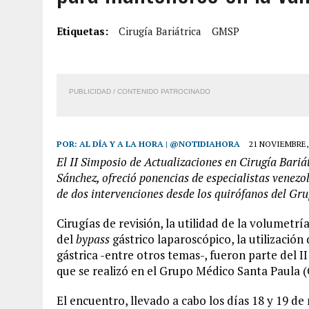
2 AGOSTO, 2026
|
FALCÓN: MUJER ATACÓ CON UN CUCHILLO A SUS HI
6 AGOSTO, 2026
|
MISTERIOSA MUERTE DE MODELO EN MONAGAS: HA
Etiquetas:
Cirugía Bariátrica
GMSP
6 AGOSTO, 2026
|
BARINAS: ADOLESCENTE SE QUITÓ LA VIDA TRAS S
6 AGOSTO, 2026
|
CONMOCIÓN EN COLORADO POR ASESINATO DE UNA
PUBLICIDAD / CONTENIDO PATROCINADO
POR:
AL DÍA Y A LA HORA | @NOTIDIAHORA
21 NOVIEMBRE,
El II Simposio de Actualizaciones en Cirugía Bariá
Sánchez, ofreció ponencias de especialistas venezo
de dos intervenciones desde los quirófanos del Gr
Cirugías de revisión, la utilidad de la volumetría
del
bypass
gástrico laparoscópico, la utilización 
gástrica -entre otros temas-, fueron parte del I
que se realizó en el Grupo Médico Santa Paula 
El encuentro, llevado a cabo los días 18 y 19 