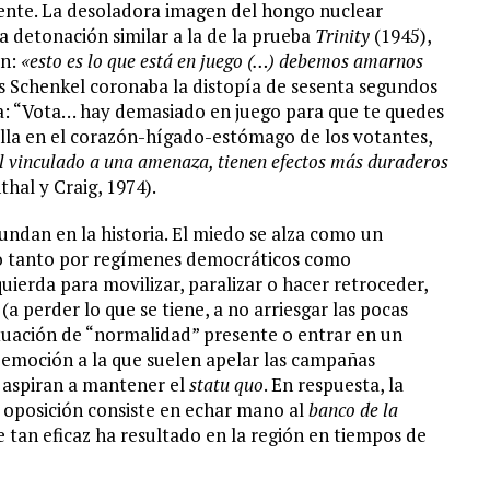
iente. La desoladora imagen del hongo nuclear
a detonación similar a la de la prueba
Trinity
(1945),
on:
«esto es lo que está en juego (…) debemos amarnos
is Schenkel coronaba la distopía de sesenta segundos
a: “Vota… hay demasiado en juego para que te quedes
alla en el corazón-hígado-estómago de los votantes,
 vinculado a una amenaza, tienen efectos más duraderos
thal y Craig, 1974).
undan en la historia. El miedo se alza como un
do tanto por regímenes democráticos como
quierda para movilizar, paralizar o hacer retroceder,
(a perder lo que se tiene, a no arriesgar las pocas
ituación de “normalidad” presente o entrar en un
a emoción a la que suelen apelar las campañas
y aspiran a mantener el
statu quo
. En respuesta, la
e oposición consiste en echar mano al
banco de la
e tan eficaz ha resultado en la región en tiempos de