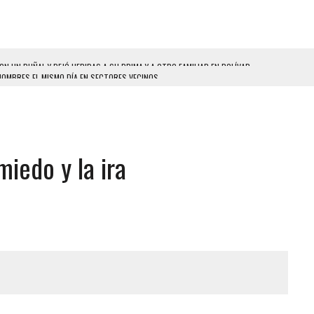
HOMBRES EL MISMO DÍA EN SECTORES VECINOS
S BONITAS’ 42 DÍAS DESPUÉS DE LOS TERREMOTOS EN LA GUAIRA
LLARON EL CUERPO DENTRO DE SU CASA
ER ACOSADA Y ABUSADA POR LA PAREJA DE SU ABUELA
miedo y la ira
 ADOLESCENTE VENEZOLANA EN REUNIÓN CON AMIGOS
AMIENTO DESENCADENÓ TRAGEDIA FAMILIAR
DIO A UNA ADOLESCENTE DE 13 AÑOS TRAS ABUSAR DE ELLA
 GRAN MAGNITUD EN ZONA INDUSTRIAL DE EL LLANITO
CIAL DE CHACAO
ERIDAS A SU PRIMA Y A OTRO FAMILIAR EN BOLÍVAR