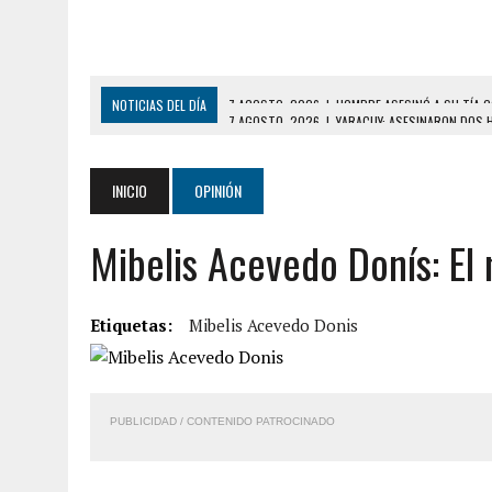
NOTICIAS DEL DÍA
7 AGOSTO, 2026
|
YARACUY: ASESINARON DOS 
7 AGOSTO, 2026
|
LOCALIZARON CUERPO DE ‘LA SEÑORA DE LAS UÑA
6 AGOSTO, 2026
|
MISTERIOSA MUERTE DE MODELO EN MONAGAS: HA
INICIO
OPINIÓN
6 AGOSTO, 2026
|
BARINAS: ADOLESCENTE SE QUITÓ LA VIDA TRAS S
Mibelis Acevedo Donís: El 
6 AGOSTO, 2026
|
CONMOCIÓN EN COLORADO POR ASESINATO DE UNA
5 AGOSTO, 2026
|
PRESUNTO BROTE PSICÓTICO POR FALTA DE TRAT
5 AGOSTO, 2026
|
HORROR EN BARINAS: UN HOMBRE INDUJO AL SUICI
Etiquetas:
Mibelis Acevedo Donis
8 AGOSTO, 2026
|
BOMBEROS DE CARACAS COMBATIERON INCENDIO DE
7 AGOSTO, 2026
|
FUGA DE GAS GENERÓ EXPLOSIÓN EN LOCAL COMER
PUBLICIDAD / CONTENIDO PATROCINADO
7 AGOSTO, 2026
|
HOMBRE ASESINÓ A SU TÍA CON UN PUÑAL Y DEJÓ H