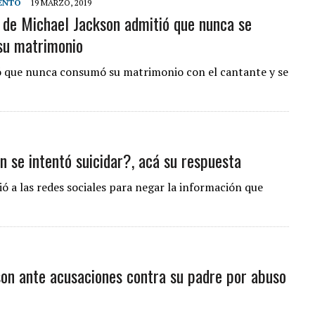
ENTO
19 MARZO, 2019
 de Michael Jackson admitió que nunca se
LLARON EL CUERPO DENTRO DE SU CASA
su matrimonio
ER ACOSADA Y ABUSADA POR LA PAREJA DE SU ABUELA
 ADOLESCENTE VENEZOLANA EN REUNIÓN CON AMIGOS
ió que nunca consumó su matrimonio con el cantante y se
AMIENTO DESENCADENÓ TRAGEDIA FAMILIAR
n se intentó suicidar?, acá su respuesta
ió a las redes sociales para negar la información que
son ante acusaciones contra su padre por abuso