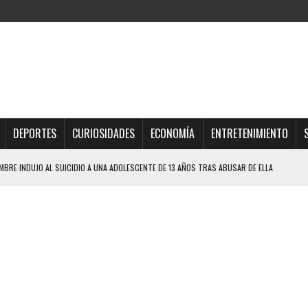
DEPORTES
CURIOSIDADES
ECONOMÍA
ENTRETENIMIENTO
BRE INDUJO AL SUICIDIO A UNA ADOLESCENTE DE 13 AÑOS TRAS ABUSAR DE ELLA
OMBRE Y SU FAMILIA TRAS LOS TERREMOTOS: CAYERON DESDE EL PISO NUEVE DEL
TRAS LA CASA SE INUNDABA
URIÓ A MANOS DE VARIOS DE ELLOS EN MATURÍN
 DE CARACAS CON MÁS DE 20 PERSONAS ADENTRO
JOS, UNO PERDIÓ LA VIDA