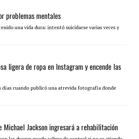
por problemas mentales
tenido una vida dura: intentó suicidarse varias veces y
sa ligera de ropa en Instagram y encende las
os días cuando publicó una atrevida fotografía donde
e Michael Jackson ingresará a rehabilitación
on las drogas puede salirse de control si no se atiende.