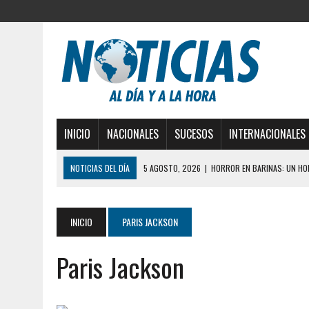
INICIO
NACIONALES
SUCESOS
INTERNACIONALES
NOTICIAS DEL DÍA
5 AGOSTO, 2026
|
HORROR EN BARINAS: UN HOM
3 AGOSTO, 2026
|
LA INCREÍBLE FORMA EN LA QUE SOBREVIVIÓ UN H
EDIFICIO PETUNIA
INICIO
PARIS JACKSON
3 AGOSTO, 2026
|
YARACUY: INTENTÓ DESCONECTAR SU NEVERA MIEN
Paris Jackson
2 AGOSTO, 2026
|
AYUDABA A PERSONAS EN SITUACIÓN DE CALLE Y M
2 AGOSTO, 2026
|
COLAPSÓ TECHO DE UNA VIVIENDA EN EL CENTRO
2 AGOSTO, 2026
|
FALCÓN: MUJER ATACÓ CON UN CUCHILLO A SUS HI