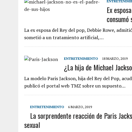
ENTRETENIMI
Ex esposa
6 AGOSTO, 2026
|
MISTERIOSA MUERTE DE MODELO EN MONAGAS: HA
consumó 
6 AGOSTO, 2026
|
BARINAS: ADOLESCENTE SE QUITÓ LA VIDA TRAS S
6 AGOSTO, 2026
|
CONMOCIÓN EN COLORADO POR ASESINATO DE UNA
La ex esposa del Rey del pop, Debbie Rowe, admit
sometió a un tratamiento artificial,…
5 AGOSTO, 2026
|
PRESUNTO BROTE PSICÓTICO POR FALTA DE TRAT
ENTRETENIMIENTO
18 MARZO, 2019
¿La hija de Michael Jackso
La modelo Paris Jackson, hija del Rey del Pop, acud
publicó el portal web TMZ sobre un supuesto…
ENTRETENIMIENTO
6 MARZO, 2019
La sorprendente reacción de Paris Jack
sexual