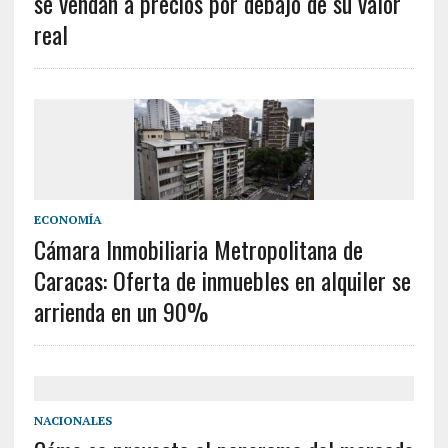
se vendan a precios por debajo de su valor
real
ECONOMÍA
Cámara Inmobiliaria Metropolitana de
Caracas: Oferta de inmuebles en alquiler se
arrienda en un 90%
NACIONALES