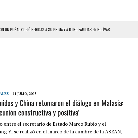
ON UN PUÑAL Y DEJÓ HERIDAS A SU PRIMA Y A OTRO FAMILIAR EN BOLÍVAR
A EN SECTORES VECINOS
S BONITAS’ 42 DÍAS DESPUÉS DE LOS TERREMOTOS EN LA GUAIRA
LLARON EL CUERPO DENTRO DE SU CASA
ER ACOSADA Y ABUSADA POR LA PAREJA DE SU ABUELA
 ADOLESCENTE VENEZOLANA EN REUNIÓN CON AMIGOS
AMIENTO DESENCADENÓ TRAGEDIA FAMILIAR
ALES
11 JULIO, 2025
nidos y China retomaron el diálogo en Malasia:
DIO A UNA ADOLESCENTE DE 13 AÑOS TRAS ABUSAR DE ELLA
eunión constructiva y positiva’
 GRAN MAGNITUD EN ZONA INDUSTRIAL DE EL LLANITO
CIAL DE CHACAO
o entre el secretario de Estado Marco Rubio y el
ang Yi se realizó en el marco de la cumbre de la ASEAN,