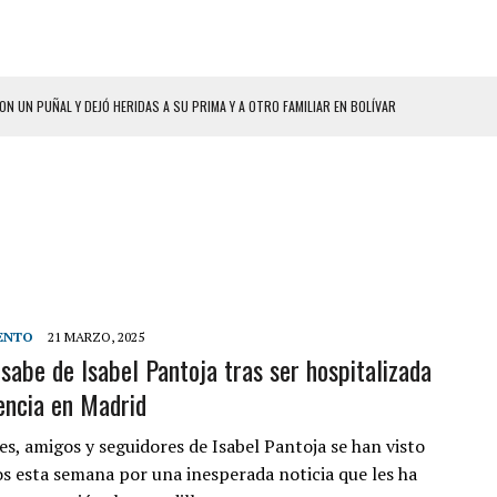
ON UN PUÑAL Y DEJÓ HERIDAS A SU PRIMA Y A OTRO FAMILIAR EN BOLÍVAR
A EN SECTORES VECINOS
S BONITAS’ 42 DÍAS DESPUÉS DE LOS TERREMOTOS EN LA GUAIRA
LLARON EL CUERPO DENTRO DE SU CASA
ER ACOSADA Y ABUSADA POR LA PAREJA DE SU ABUELA
 ADOLESCENTE VENEZOLANA EN REUNIÓN CON AMIGOS
AMIENTO DESENCADENÓ TRAGEDIA FAMILIAR
ENTO
21 MARZO, 2025
 sabe de Isabel Pantoja tras ser hospitalizada
DIO A UNA ADOLESCENTE DE 13 AÑOS TRAS ABUSAR DE ELLA
ncia en Madrid
 GRAN MAGNITUD EN ZONA INDUSTRIAL DE EL LLANITO
CIAL DE CHACAO
es, amigos y seguidores de Isabel Pantoja se han visto
s esta semana por una inesperada noticia que les ha