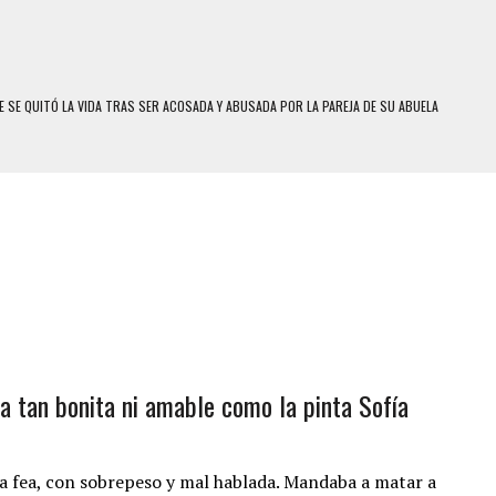
 SE QUITÓ LA VIDA TRAS SER ACOSADA Y ABUSADA POR LA PAREJA DE SU ABUELA
E UNA ADOLESCENTE VENEZOLANA EN REUNIÓN CON AMIGOS
 TRATAMIENTO DESENCADENÓ TRAGEDIA FAMILIAR
SUICIDIO A UNA ADOLESCENTE DE 13 AÑOS TRAS ABUSAR DE ELLA
 UN HOMBRE Y SU FAMILIA TRAS LOS TERREMOTOS: CAYERON DESDE EL PISO NUEVE DEL
COMERCIAL DE CHACAO
DEJÓ HERIDAS A SU PRIMA Y A OTRO FAMILIAR EN BOLÍVAR
a tan bonita ni amable como la pinta Sofía
MO DÍA EN SECTORES VECINOS
S UÑAS BONITAS’ 42 DÍAS DESPUÉS DE LOS TERREMOTOS EN LA GUAIRA
S: HALLARON EL CUERPO DENTRO DE SU CASA
ra fea, con sobrepeso y mal hablada. Mandaba a matar a