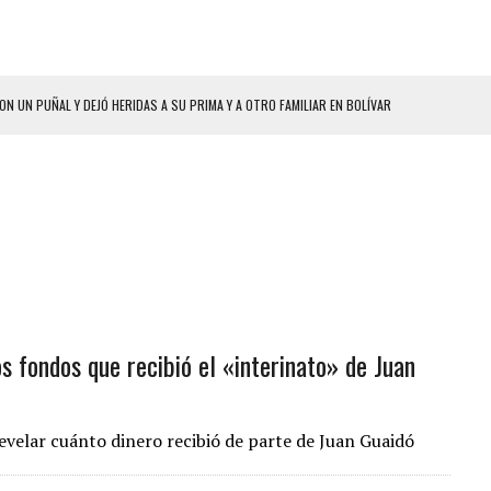
ON UN PUÑAL Y DEJÓ HERIDAS A SU PRIMA Y A OTRO FAMILIAR EN BOLÍVAR
A EN SECTORES VECINOS
S BONITAS’ 42 DÍAS DESPUÉS DE LOS TERREMOTOS EN LA GUAIRA
LLARON EL CUERPO DENTRO DE SU CASA
ER ACOSADA Y ABUSADA POR LA PAREJA DE SU ABUELA
 ADOLESCENTE VENEZOLANA EN REUNIÓN CON AMIGOS
AMIENTO DESENCADENÓ TRAGEDIA FAMILIAR
os fondos que recibió el «interinato» de Juan
DIO A UNA ADOLESCENTE DE 13 AÑOS TRAS ABUSAR DE ELLA
 GRAN MAGNITUD EN ZONA INDUSTRIAL DE EL LLANITO
CIAL DE CHACAO
velar cuánto dinero recibió de parte de Juan Guaidó