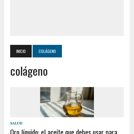
INICIO
COLÁGENO
colágeno
SALUD
Oro líquido: el aceite que debes usar para