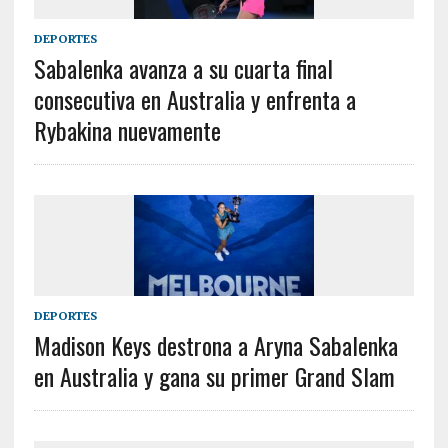
DEPORTES
Sabalenka avanza a su cuarta final
consecutiva en Australia y enfrenta a
Rybakina nuevamente
DEPORTES
Madison Keys destrona a Aryna Sabalenka
en Australia y gana su primer Grand Slam