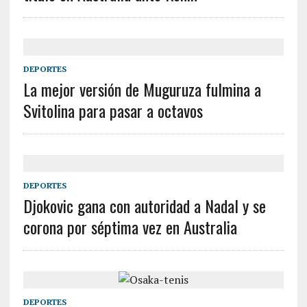
DEPORTES
La mejor versión de Muguruza fulmina a
Svitolina para pasar a octavos
DEPORTES
Djokovic gana con autoridad a Nadal y se
corona por séptima vez en Australia
DEPORTES