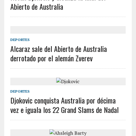
Abierto de Australia
DEPORTES
Alcaraz sale del Abierto de Australia
derrotado por el alemán Zverev
DEPORTES
Djokovic conquista Australia por décima
vez e iguala los 22 Grand Slams de Nadal