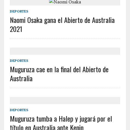
DEPORTES
Naomi Osaka gana el Abierto de Australia
2021
DEPORTES
Muguruza cae en la final del Abierto de
Australia
DEPORTES
Muguruza tumba a Halep y jugará por el
título en Australia ante Kenin