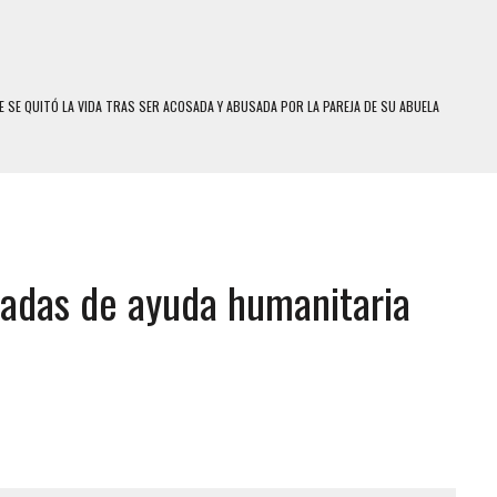
 SE QUITÓ LA VIDA TRAS SER ACOSADA Y ABUSADA POR LA PAREJA DE SU ABUELA
E UNA ADOLESCENTE VENEZOLANA EN REUNIÓN CON AMIGOS
 TRATAMIENTO DESENCADENÓ TRAGEDIA FAMILIAR
SUICIDIO A UNA ADOLESCENTE DE 13 AÑOS TRAS ABUSAR DE ELLA
 UN HOMBRE Y SU FAMILIA TRAS LOS TERREMOTOS: CAYERON DESDE EL PISO NUEVE DEL
ladas de ayuda humanitaria
COMERCIAL DE CHACAO
DEJÓ HERIDAS A SU PRIMA Y A OTRO FAMILIAR EN BOLÍVAR
MO DÍA EN SECTORES VECINOS
S UÑAS BONITAS’ 42 DÍAS DESPUÉS DE LOS TERREMOTOS EN LA GUAIRA
S: HALLARON EL CUERPO DENTRO DE SU CASA