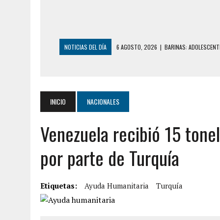
NOTICIAS DEL DÍA
6 AGOSTO, 2026
|
BARINAS: ADOLESCENTE
6 AGOSTO, 2026
|
CONMOCIÓN EN COLORADO POR ASESINATO D
5 AGOSTO, 2026
|
PRESUNTO BROTE PSICÓTICO POR FALTA DE
5 AGOSTO, 2026
|
HORROR EN BARINAS: UN HOMBRE INDUJO AL 
INICIO
NACIONALES
3 AGOSTO, 2026
|
LA INCREÍBLE FORMA EN LA QUE SOBREVIVIÓ
Venezuela recibió 15 tone
EDIFICIO PETUNIA
7 AGOSTO, 2026
|
FUGA DE GAS GENERÓ EXPLOSIÓN EN LOCAL 
por parte de Turquía
7 AGOSTO, 2026
|
HOMBRE ASESINÓ A SU TÍA CON UN PUÑAL Y 
7 AGOSTO, 2026
|
YARACUY: ASESINARON DOS HOMBRES EL MIS
Etiquetas:
Ayuda Humanitaria
Turquía
7 AGOSTO, 2026
|
LOCALIZARON CUERPO DE ‘LA SEÑORA DE LA
6 AGOSTO, 2026
|
MISTERIOSA MUERTE DE MODELO EN MONAGA