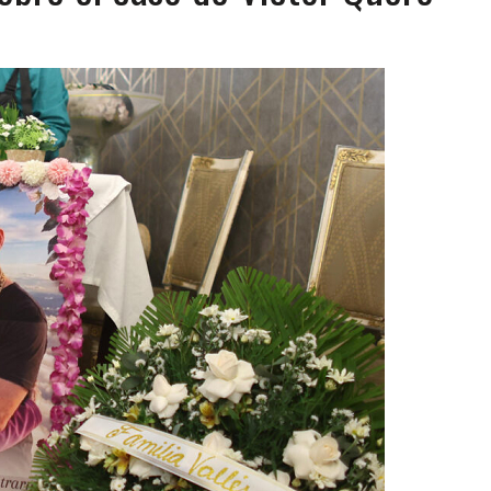
JOS, UNO PERDIÓ LA VIDA
LLARON EL CUERPO DENTRO DE SU CASA
ER ACOSADA Y ABUSADA POR LA PAREJA DE SU ABUELA
 ADOLESCENTE VENEZOLANA EN REUNIÓN CON AMIGOS