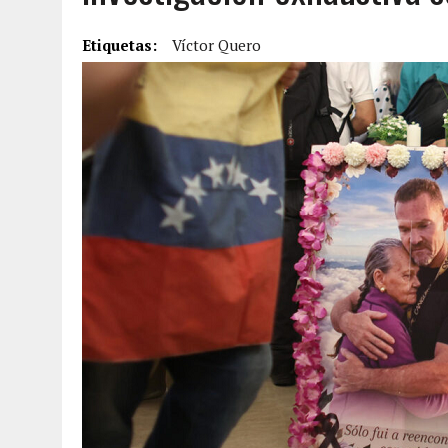
2 AGOSTO, 2026
|
FALCÓN: MUJER ATACÓ CON UN CUCHILLO A SUS HI
Etiquetas:
Víctor Quero
6 AGOSTO, 2026
|
MISTERIOSA MUERTE DE MODELO EN MONAGAS: HA
6 AGOSTO, 2026
|
BARINAS: ADOLESCENTE SE QUITÓ LA VIDA TRAS S
6 AGOSTO, 2026
|
CONMOCIÓN EN COLORADO POR ASESINATO DE UNA