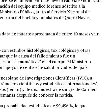
ocerse el fallecimiento, se llevó a cabo la exhumación
pación del equipo médico forense adscrito a la
Ministerio Público, junto al Servicio Nacional de
ensoría del Pueblo y familiares de Quero Navas,
na data de muerte aproximada de entre 10 meses y un
 con estudios histológicos, toxicológicos y otras
r que la causa del fallecimiento fue un
esiones traumáticas” en el cuerpo. El Ministerio
on apoyo de centros de salud privados del país.
Venezolano de Investigaciones Científicas (IVIC), a
arámetros científicos y estadísticos internacionales”,
óseos (fémur) y de una muestra de sangre de Carmen
semanas después de conocer la noticia.
na probabilidad estadística de 99,496 %, lo que