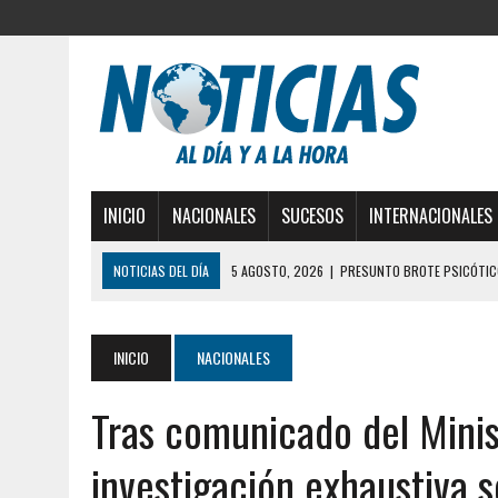
INICIO
NACIONALES
SUCESOS
INTERNACIONALES
NOTICIAS DEL DÍA
5 AGOSTO, 2026
|
PRESUNTO BROTE PSICÓTICO
5 AGOSTO, 2026
|
HORROR EN BARINAS: UN HOMBRE INDUJO AL SUICI
3 AGOSTO, 2026
|
LA INCREÍBLE FORMA EN LA QUE SOBREVIVIÓ UN H
INICIO
NACIONALES
EDIFICIO PETUNIA
Tras comunicado del Minis
3 AGOSTO, 2026
|
YARACUY: INTENTÓ DESCONECTAR SU NEVERA MIEN
2 AGOSTO, 2026
|
AYUDABA A PERSONAS EN SITUACIÓN DE CALLE Y M
investigación exhaustiva 
2 AGOSTO, 2026
|
COLAPSÓ TECHO DE UNA VIVIENDA EN EL CENTRO