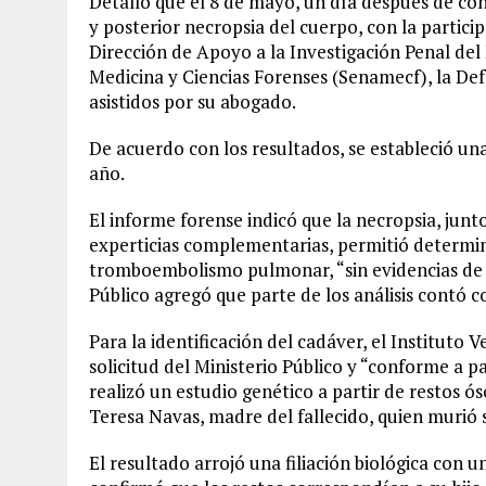
Detalló que el 8 de mayo, un día después de con
y posterior necropsia del cuerpo, con la partici
Dirección de Apoyo a la Investigación Penal del 
Medicina y Ciencias Forenses (Senamecf), la Def
asistidos por su abogado.
De acuerdo con los resultados, se estableció u
año.
El informe forense indicó que la necropsia, junto
experticias complementarias, permitió determina
tromboembolismo pulmonar, “sin evidencias de l
Público agregó que parte de los análisis contó c
Para la identificación del cadáver, el Instituto 
solicitud del Ministerio Público y “conforme a p
realizó un estudio genético a partir de restos 
Teresa Navas, madre del fallecido, quien murió 
El resultado arrojó una filiación biológica con u