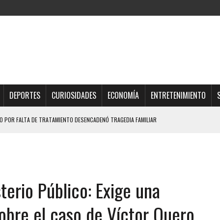
DEPORTES
CURIOSIDADES
ECONOMÍA
ENTRETENIMIENTO
 POR FALTA DE TRATAMIENTO DESENCADENÓ TRAGEDIA FAMILIAR
DIO A UNA ADOLESCENTE DE 13 AÑOS TRAS ABUSAR DE ELLA
OMBRE Y SU FAMILIA TRAS LOS TERREMOTOS: CAYERON DESDE EL PISO NUEVE DEL
terio Público: Exige una
TRAS LA CASA SE INUNDABA
URIÓ A MANOS DE VARIOS DE ELLOS EN MATURÍN
sobre el caso de Víctor Quero
 DE CARACAS CON MÁS DE 20 PERSONAS ADENTRO