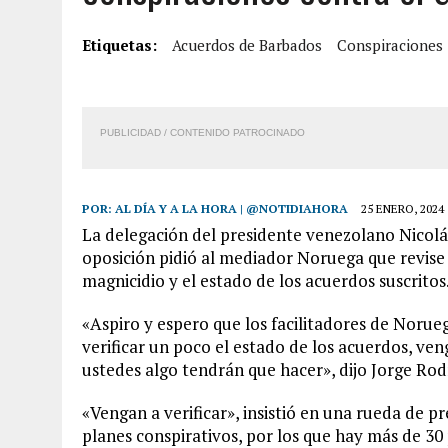
2 AGOSTO, 2026
|
COLAPSÓ TECHO DE UNA VIVIENDA EN EL CENTRO
Etiquetas:
Acuerdos de Barbados
Conspiraciones
2 AGOSTO, 2026
|
FALCÓN: MUJER ATACÓ CON UN CUCHILLO A SUS HI
6 AGOSTO, 2026
|
MISTERIOSA MUERTE DE MODELO EN MONAGAS: HA
6 AGOSTO, 2026
|
BARINAS: ADOLESCENTE SE QUITÓ LA VIDA TRAS S
PUBLICIDAD / CONTENIDO PATROCINADO
POR:
AL DÍA Y A LA HORA | @NOTIDIAHORA
25 ENERO, 2024
La delegación del presidente venezolano Nicolá
oposición pidió al mediador Noruega que revise
magnicidio y el estado de los acuerdos suscritos
«Aspiro y espero que los facilitadores de Norue
verificar un poco el estado de los acuerdos, ve
ustedes algo tendrán que hacer», dijo Jorge Rodr
«Vengan a verificar», insistió en una rueda de p
planes conspirativos, por los que hay más de 30 