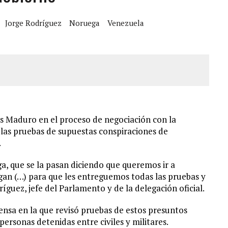
 DE CARACAS CON MÁS DE 20 PERSONAS ADENTRO
Jorge Rodríguez
Noruega
Venezuela
JOS, UNO PERDIÓ LA VIDA
LLARON EL CUERPO DENTRO DE SU CASA
ER ACOSADA Y ABUSADA POR LA PAREJA DE SU ABUELA
s Maduro en el proceso de negociación con la
 las pruebas de supuestas conspiraciones de
.
ga, que se la pasan diciendo que queremos ir a
ngan (…) para que les entreguemos todas las pruebas y
íguez, jefe del Parlamento y de la delegación oficial.
rensa en la que revisó pruebas de estos presuntos
personas detenidas entre civiles y militares.