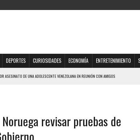
DEPORTES
CURIOSIDADES
ECONOMÍA
ENTRETENIMIENTO
R ASESINATO DE UNA ADOLESCENTE VENEZOLANA EN REUNIÓN CON AMIGOS
 POR FALTA DE TRATAMIENTO DESENCADENÓ TRAGEDIA FAMILIAR
DIO A UNA ADOLESCENTE DE 13 AÑOS TRAS ABUSAR DE ELLA
OMBRE Y SU FAMILIA TRAS LOS TERREMOTOS: CAYERON DESDE EL PISO NUEVE DEL
a Noruega revisar pruebas de
TRAS LA CASA SE INUNDABA
Gobierno
URIÓ A MANOS DE VARIOS DE ELLOS EN MATURÍN