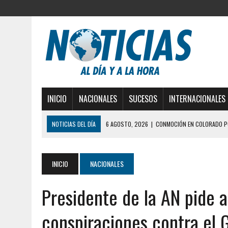
INICIO
NACIONALES
SUCESOS
INTERNACIONALES
NOTICIAS DEL DÍA
6 AGOSTO, 2026
|
CONMOCIÓN EN COLORADO PO
5 AGOSTO, 2026
|
PRESUNTO BROTE PSICÓTICO
5 AGOSTO, 2026
|
HORROR EN BARINAS: UN HOMBRE INDUJO AL SUICI
INICIO
NACIONALES
3 AGOSTO, 2026
|
LA INCREÍBLE FORMA EN LA QUE SOBREVIVIÓ UN H
Presidente de la AN pide 
EDIFICIO PETUNIA
3 AGOSTO, 2026
|
YARACUY: INTENTÓ DESCONECTAR SU NEVERA MIEN
conspiraciones contra el 
2 AGOSTO, 2026
|
AYUDABA A PERSONAS EN SITUACIÓN DE CALLE Y M