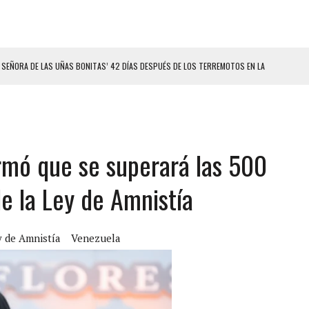
 SEÑORA DE LAS UÑAS BONITAS’ 42 DÍAS DESPUÉS DE LOS TERREMOTOS EN LA
LLARON EL CUERPO DENTRO DE SU CASA
ER ACOSADA Y ABUSADA POR LA PAREJA DE SU ABUELA
rmó que se superará las 500
 ADOLESCENTE VENEZOLANA EN REUNIÓN CON AMIGOS
AMIENTO DESENCADENÓ TRAGEDIA FAMILIAR
e la Ley de Amnistía
DIO A UNA ADOLESCENTE DE 13 AÑOS TRAS ABUSAR DE ELLA
OMBRE Y SU FAMILIA TRAS LOS TERREMOTOS: CAYERON DESDE EL PISO NUEVE DEL
 de Amnistía
Venezuela
CIAL DE CHACAO
ERIDAS A SU PRIMA Y A OTRO FAMILIAR EN BOLÍVAR