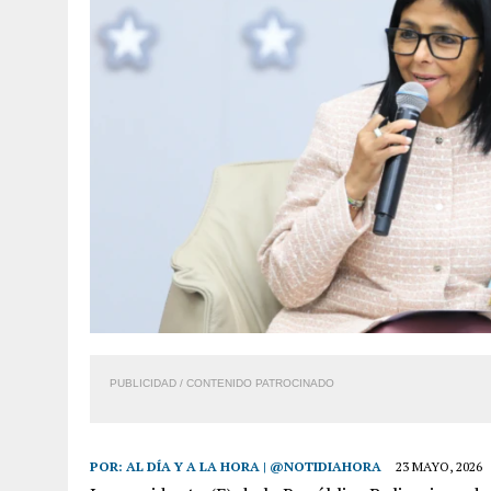
7 AGOSTO, 2026
|
YARACUY: ASESINARON DOS HOMBRES EL MISMO DÍ
PUBLICIDAD / CONTENIDO PATROCINADO
POR:
AL DÍA Y A LA HORA | @NOTIDIAHORA
23 MAYO, 2026