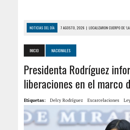
NOTICIAS DEL DÍA
7 AGOSTO, 2026
|
LOCALIZARON CUERPO DE ‘LA
GUAIRA
6 AGOSTO, 2026
|
MISTERIOSA MUERTE DE MODELO EN MONAGAS: HA
INICIO
NACIONALES
6 AGOSTO, 2026
|
BARINAS: ADOLESCENTE SE QUITÓ LA VIDA TRAS S
Presidenta Rodríguez info
6 AGOSTO, 2026
|
CONMOCIÓN EN COLORADO POR ASESINATO DE UNA
5 AGOSTO, 2026
|
PRESUNTO BROTE PSICÓTICO POR FALTA DE TRAT
liberaciones en el marco d
5 AGOSTO, 2026
|
HORROR EN BARINAS: UN HOMBRE INDUJO AL SUICI
3 AGOSTO, 2026
|
LA INCREÍBLE FORMA EN LA QUE SOBREVIVIÓ UN H
Etiquetas:
Delcy Rodríguez
Excarcelaciones
Ley
EDIFICIO PETUNIA
7 AGOSTO, 2026
|
FUGA DE GAS GENERÓ EXPLOSIÓN EN LOCAL COMER
7 AGOSTO, 2026
|
HOMBRE ASESINÓ A SU TÍA CON UN PUÑAL Y DEJÓ H