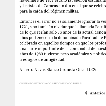
noviembre de 1957 estalló la rebelión estudiant
y liceístas de Caracas. un día en el que se celeb
para la caída del régimen militar.
Entonces el error no es solamente ignorar la ve
1721, sino también olvidar que la llamada Facu
de lo que serían solo 73 años de la actual deno
años pertenecen a la denominada Facultad de Fi
celebrada en aquellos tiempos en que los profe
una parte importante de la comunidad de nuestra
años de 1980 tuvieron peso académico y políti
tres siglos de antigüedad.
Alberto Navas Blanco Cronista Oficial UCV-
CONTENIDO PATROCINADO / RECOMENDADO PARA TI
Anterior