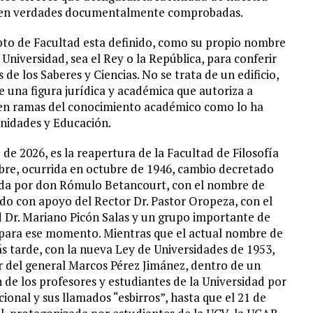
e en verdades documentalmente comprobadas.
pto de Facultad esta definido, como su propio nombre
a Universidad, sea el Rey o la República, para conferir
e los Saberes y Ciencias. No se trata de un edificio,
e una figura jurídica y académica que autoriza a
 en ramas del conocimiento académico como lo ha
anidades y Educación.
de 2026, es la reapertura de la Facultad de Filosofía
bre, ocurrida en octubre de 1946, cambio decretado
dida por don Rómulo Betancourt, con el nombre de
ndo con apoyo del Rector Dr. Pastor Oropeza, con el
d Dr. Mariano Picón Salas y un grupo importante de
 para ese momento. Mientras que el actual nombre de
 tarde, con la nueva Ley de Universidades de 1953,
r del general Marcos Pérez Jimánez, dentro de un
 de los profesores y estudiantes de la Universidad por
onal y sus llamados “esbirros”, hasta que el 21 de