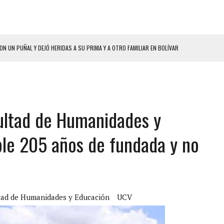
ON UN PUÑAL Y DEJÓ HERIDAS A SU PRIMA Y A OTRO FAMILIAR EN BOLÍVAR
A EN SECTORES VECINOS
S BONITAS’ 42 DÍAS DESPUÉS DE LOS TERREMOTOS EN LA GUAIRA
LLARON EL CUERPO DENTRO DE SU CASA
ultad de Humanidades y
ER ACOSADA Y ABUSADA POR LA PAREJA DE SU ABUELA
 ADOLESCENTE VENEZOLANA EN REUNIÓN CON AMIGOS
le 205 años de fundada y no
AMIENTO DESENCADENÓ TRAGEDIA FAMILIAR
DIO A UNA ADOLESCENTE DE 13 AÑOS TRAS ABUSAR DE ELLA
 GRAN MAGNITUD EN ZONA INDUSTRIAL DE EL LLANITO
CIAL DE CHACAO
tad de Humanidades y Educación
UCV