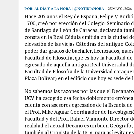
POR:
AL DÍA Y A LA HORA | @NOTIDIAHORA
23 MAYO, 2026
Hace 205 años el Rey de España, Felipe V Borbó
1700, creó por erección del Colegio-Seminario d
de Santiago de León de Caracas, declarada tambié
consta en la Real Cédula emitida en la ciudad d
elevación de las viejas Cátedras del antiguo Col
poder dar grados de bachiller, licenciados, maes
Facultad de Filosofía, que es hoy la Facultad d
egresado de aquella antigua Real Universidad d
Facultad de Filosofía de la Universidad caraque
Plaza Bolívar) en el edificio que hoy es sede de 
No sabemos las razones por las que el Decanat
UCV ha escogido esa fecha doblemente errónea, 
cuenta con asesores egresados de la Escuela de 
el Prof. Mike Aguiar Coordinador de Investigació
Facultad y del Prof. Rafael Viamonte Director d
realidad el actual Decano es un buen Geógrafo, 
también al Cronista de la UCV, para así evitar e