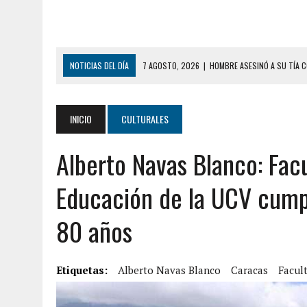
NOTICIAS DEL DÍA
7 AGOSTO, 2026
|
HOMBRE ASESINÓ A SU TÍA C
7 AGOSTO, 2026
|
YARACUY: ASESINARON DOS HOMBRES EL MISMO DÍ
7 AGOSTO, 2026
|
LOCALIZARON CUERPO DE ‘LA SEÑORA DE LAS UÑA
INICIO
CULTURALES
6 AGOSTO, 2026
|
MISTERIOSA MUERTE DE MODELO EN MONAGAS: HA
Alberto Navas Blanco: Fac
6 AGOSTO, 2026
|
BARINAS: ADOLESCENTE SE QUITÓ LA VIDA TRAS S
6 AGOSTO, 2026
|
CONMOCIÓN EN COLORADO POR ASESINATO DE UNA
Educación de la UCV cump
5 AGOSTO, 2026
|
PRESUNTO BROTE PSICÓTICO POR FALTA DE TRAT
80 años
5 AGOSTO, 2026
|
HORROR EN BARINAS: UN HOMBRE INDUJO AL SUICI
8 AGOSTO, 2026
|
BOMBEROS DE CARACAS COMBATIERON INCENDIO DE
Etiquetas:
7 AGOSTO, 2026
Alberto Navas Blanco
|
FUGA DE GAS GENERÓ EXPLOSIÓN EN LOCAL COMER
Caracas
Facul