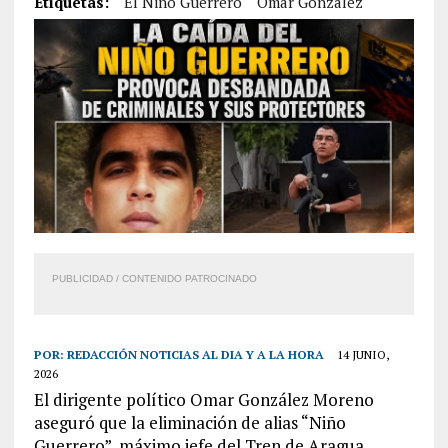
Etiquetas:
El Niño Guerrero
Omar González
PUBLICIDAD / CONTENIDO PATROCINADO
POR:
REDACCIÓN NOTICIAS AL DIA Y A LA HORA
14 JUNIO,
2026
El dirigente político Omar González Moreno
aseguró que la eliminación de alias “Niño
Guerrero”, máximo jefe del Tren de Aragua,