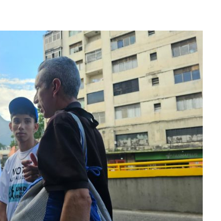
JOS, UNO PERDIÓ LA VIDA
LLARON EL CUERPO DENTRO DE SU CASA
ER ACOSADA Y ABUSADA POR LA PAREJA DE SU ABUELA
 ADOLESCENTE VENEZOLANA EN REUNIÓN CON AMIGOS