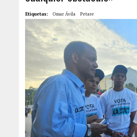
2 AGOSTO, 2026
|
FALCÓN: MUJER ATACÓ CON UN CUCHILLO A SUS HI
Etiquetas:
Omar Ávila
Petare
6 AGOSTO, 2026
|
MISTERIOSA MUERTE DE MODELO EN MONAGAS: HA
6 AGOSTO, 2026
|
BARINAS: ADOLESCENTE SE QUITÓ LA VIDA TRAS S
6 AGOSTO, 2026
|
CONMOCIÓN EN COLORADO POR ASESINATO DE UNA