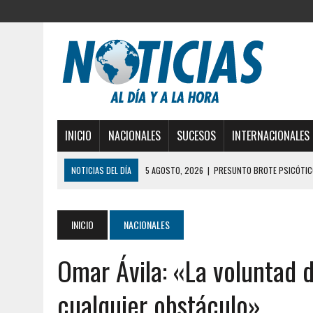
INICIO
NACIONALES
SUCESOS
INTERNACIONALES
NOTICIAS DEL DÍA
5 AGOSTO, 2026
|
PRESUNTO BROTE PSICÓTICO
5 AGOSTO, 2026
|
HORROR EN BARINAS: UN HOMBRE INDUJO AL SUICI
3 AGOSTO, 2026
|
LA INCREÍBLE FORMA EN LA QUE SOBREVIVIÓ UN H
INICIO
NACIONALES
EDIFICIO PETUNIA
Omar Ávila: «La voluntad 
3 AGOSTO, 2026
|
YARACUY: INTENTÓ DESCONECTAR SU NEVERA MIEN
2 AGOSTO, 2026
|
AYUDABA A PERSONAS EN SITUACIÓN DE CALLE Y M
cualquier obstáculo»
2 AGOSTO, 2026
|
COLAPSÓ TECHO DE UNA VIVIENDA EN EL CENTRO