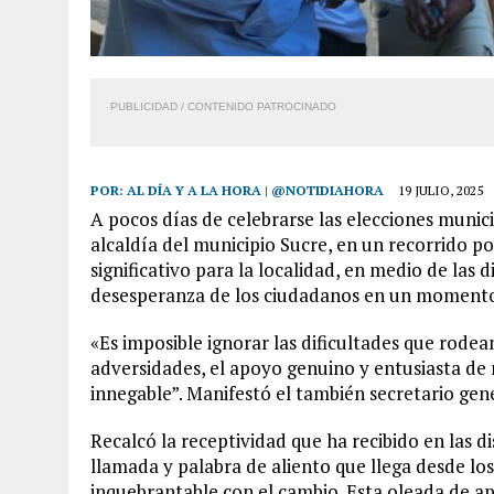
PUBLICIDAD / CONTENIDO PATROCINADO
POR:
AL DÍA Y A LA HORA | @NOTIDIAHORA
19 JULIO, 2025
A pocos días de celebrarse las elecciones munic
alcaldía del municipio Sucre, en un recorrido por
significativo para la localidad, en medio de las 
desesperanza de los ciudadanos en un momento c
«Es imposible ignorar las dificultades que rodea
adversidades, el apoyo genuino y entusiasta de
innegable”. Manifestó el también secretario gen
Recalcó la receptividad que ha recibido en las 
llamada y palabra de aliento que llega desde lo
inquebrantable con el cambio. Esta oleada de a