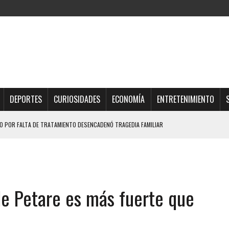
DEPORTES
CURIOSIDADES
ECONOMÍA
ENTRETENIMIENTO
 POR FALTA DE TRATAMIENTO DESENCADENÓ TRAGEDIA FAMILIAR
DIO A UNA ADOLESCENTE DE 13 AÑOS TRAS ABUSAR DE ELLA
OMBRE Y SU FAMILIA TRAS LOS TERREMOTOS: CAYERON DESDE EL PISO NUEVE DEL
de Petare es más fuerte que
TRAS LA CASA SE INUNDABA
URIÓ A MANOS DE VARIOS DE ELLOS EN MATURÍN
 DE CARACAS CON MÁS DE 20 PERSONAS ADENTRO