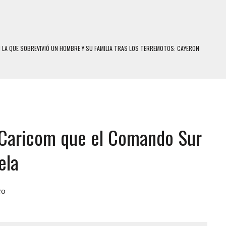
N LA QUE SOBREVIVIÓ UN HOMBRE Y SU FAMILIA TRAS LOS TERREMOTOS: CAYERON
SCONECTAR SU NEVERA MIENTRAS LA CASA SE INUNDABA
A
LE Y MURIÓ A MANOS DE VARIOS DE ELLOS EN MATURÍN
ENTRO DE CARACAS CON MÁS DE 20 PERSONAS ADENTRO
US HIJOS, UNO PERDIÓ LA VIDA
CONTRA ADOLESCENTE VENEZOLANO: AUTOR MATERIAL SE MANTIENE EN FUGA
a Caricom que el Comando Sur
 MÚLTIPLE EN LA AUTOPISTA VALLE-COCHE
 AÑOS EN LICEO DE CHILE: SUS COMPAÑEROS LO ESPERARON EN LA SALIDA
ela
 TRATAMIENTO DESENCADENÓ TRAGEDIA FAMILIAR
SUICIDIO A UNA ADOLESCENTE DE 13 AÑOS TRAS ABUSAR DE ELLA
ro