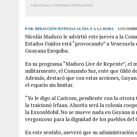
PUBLICIDAD / CONTENIDO PATROCINADO
POR:
REDACCIÓN NOTICIAS AL DIA Y A LA HORA
6 DICIEMBR
Nicolás Maduro le advirtió este jueves a la Co
Estados Unidos está “provocando” a Venezuela c
Guayana Esequiba.
En su programa “Maduro Live de Repente”, el m
militarmente, el Comando Sur, ente que tildó de
Además, destacó que con estas acciones, Guyana
el espacio sin limitar.
“Yo le digo al Caricom, pendiente con la otrora
la traicionó Irfaan. Ahorita será la colonia co
la ExxonMobil. No se mueve nada en Guyana si n
vergonzoso para la dignidad de los pueblos del 
En este sentido, aseveró que su administración e