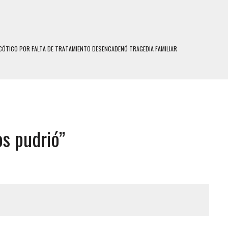
N HOMBRE INDUJO AL SUICIDIO A UNA ADOLESCENTE DE 13 AÑOS TRAS ABUSAR DE ELLA
 UN HOMBRE Y SU FAMILIA TRAS LOS TERREMOTOS: CAYERON DESDE EL PISO NUEVE DEL
 MIENTRAS LA CASA SE INUNDABA
LE Y MURIÓ A MANOS DE VARIOS DE ELLOS EN MATURÍN
os pudrió”
ENTRO DE CARACAS CON MÁS DE 20 PERSONAS ADENTRO
US HIJOS, UNO PERDIÓ LA VIDA
S: HALLARON EL CUERPO DENTRO DE SU CASA
RAS SER ACOSADA Y ABUSADA POR LA PAREJA DE SU ABUELA
E UNA ADOLESCENTE VENEZOLANA EN REUNIÓN CON AMIGOS
 TRATAMIENTO DESENCADENÓ TRAGEDIA FAMILIAR