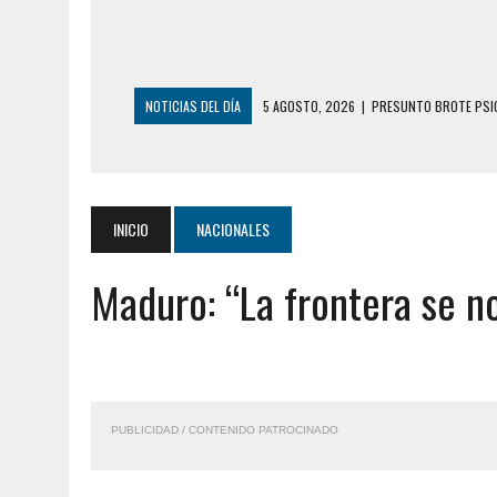
NOTICIAS DEL DÍA
5 AGOSTO, 2026
|
HORROR EN BARINAS: U
3 AGOSTO, 2026
|
LA INCREÍBLE FORMA EN LA QUE SOBREVIVIÓ
EDIFICIO PETUNIA
3 AGOSTO, 2026
|
YARACUY: INTENTÓ DESCONECTAR SU NEVERA
INICIO
NACIONALES
2 AGOSTO, 2026
|
AYUDABA A PERSONAS EN SITUACIÓN DE CAL
Maduro: “La frontera se n
2 AGOSTO, 2026
|
COLAPSÓ TECHO DE UNA VIVIENDA EN EL C
2 AGOSTO, 2026
|
FALCÓN: MUJER ATACÓ CON UN CUCHILLO A S
6 AGOSTO, 2026
|
MISTERIOSA MUERTE DE MODELO EN MONAGA
6 AGOSTO, 2026
|
BARINAS: ADOLESCENTE SE QUITÓ LA VIDA T
PUBLICIDAD / CONTENIDO PATROCINADO
6 AGOSTO, 2026
|
CONMOCIÓN EN COLORADO POR ASESINATO D
5 AGOSTO, 2026
|
PRESUNTO BROTE PSICÓTICO POR FALTA DE