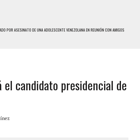
DO POR ASESINATO DE UNA ADOLESCENTE VENEZOLANA EN REUNIÓN CON AMIGOS
ÓTICO POR FALTA DE TRATAMIENTO DESENCADENÓ TRAGEDIA FAMILIAR
SUICIDIO A UNA ADOLESCENTE DE 13 AÑOS TRAS ABUSAR DE ELLA
 UN HOMBRE Y SU FAMILIA TRAS LOS TERREMOTOS: CAYERON DESDE EL PISO NUEVE DEL
 el candidato presidencial de
 MIENTRAS LA CASA SE INUNDABA
LE Y MURIÓ A MANOS DE VARIOS DE ELLOS EN MATURÍN
ENTRO DE CARACAS CON MÁS DE 20 PERSONAS ADENTRO
S UÑAS BONITAS’ 42 DÍAS DESPUÉS DE LOS TERREMOTOS EN LA GUAIRA
tínez
S: HALLARON EL CUERPO DENTRO DE SU CASA
RAS SER ACOSADA Y ABUSADA POR LA PAREJA DE SU ABUELA