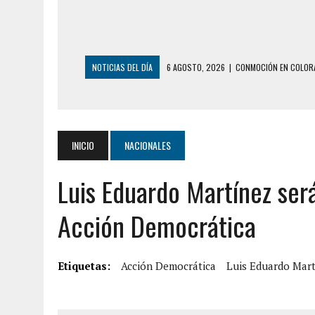
NOTICIAS DEL DÍA
6 AGOSTO, 2026
|
CONMOCIÓN EN COLORA
5 AGOSTO, 2026
|
PRESUNTO BROTE PSIC
5 AGOSTO, 2026
|
HORROR EN BARINAS: UN HOMBRE INDUJO AL 
3 AGOSTO, 2026
|
LA INCREÍBLE FORMA EN LA QUE SOBREVIVIÓ
INICIO
NACIONALES
EDIFICIO PETUNIA
Luis Eduardo Martínez será
3 AGOSTO, 2026
|
YARACUY: INTENTÓ DESCONECTAR SU NEVERA
2 AGOSTO, 2026
|
AYUDABA A PERSONAS EN SITUACIÓN DE CAL
Acción Democrática
2 AGOSTO, 2026
|
COLAPSÓ TECHO DE UNA VIVIENDA EN EL C
7 AGOSTO, 2026
|
LOCALIZARON CUERPO DE ‘LA SEÑORA DE LA
Etiquetas:
Acción Democrática
Luis Eduardo Mar
6 AGOSTO, 2026
|
MISTERIOSA MUERTE DE MODELO EN MONAGA
6 AGOSTO, 2026
|
BARINAS: ADOLESCENTE SE QUITÓ LA VIDA T