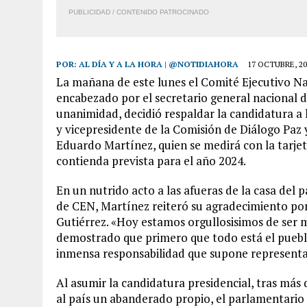
PUBLICIDAD / CONTENIDO PATROCINADO
POR:
AL DÍA Y A LA HORA | @NOTIDIAHORA
17 OCTUBRE, 20
La mañana de este lunes el Comité Ejecutivo N
encabezado por el secretario general nacional d
unanimidad, decidió respaldar la candidatura a l
y vicepresidente de la Comisión de Diálogo Paz 
Eduardo Martínez, quien se medirá con la tarjeta
contienda prevista para el año 2024.
En un nutrido acto a las afueras de la casa del p
de CEN, Martínez reiteró su agradecimiento po
Gutiérrez. «Hoy estamos orgullosisimos de ser
demostrado que primero que todo está el pueb
inmensa responsabilidad que supone representar 
Al asumir la candidatura presidencial, tras más
al país un abanderado propio, el parlamentario