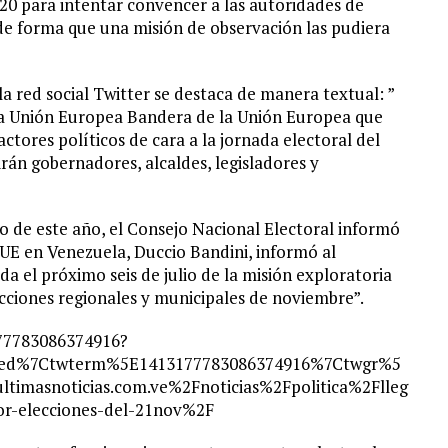
20 para intentar convencer a las autoridades de
o de forma que una misión de observación las pudiera
la red social Twitter se destaca de manera textual: ”
 la Unión Europea Bandera de la Unión Europea que
ctores políticos de cara a la jornada electoral del
án gobernadores, alcaldes, legisladores y
o de este año, el Consejo Nacional Electoral informó
 UE en Venezuela, Duccio Bandini, informó al
da el próximo seis de julio de la misión exploratoria
ecciones regionales y municipales de noviembre”.
177783086374916?
bed%7Ctwterm%5E1413177783086374916%7Ctwgr%5
masnoticias.com.ve%2Fnoticias%2Fpolitica%2Flleg
or-elecciones-del-21nov%2F