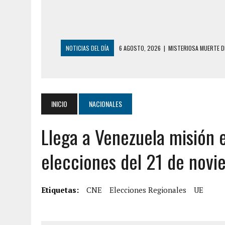
NOTICIAS DEL DÍA
6 AGOSTO, 2026
|
MISTERIOSA MUERTE D
6 AGOSTO, 2026
|
BARINAS: ADOLESCENTE SE QUITÓ LA VIDA T
6 AGOSTO, 2026
|
CONMOCIÓN EN COLORADO POR ASESINATO D
5 AGOSTO, 2026
|
PRESUNTO BROTE PSICÓTICO POR FALTA DE
INICIO
NACIONALES
5 AGOSTO, 2026
|
HORROR EN BARINAS: UN HOMBRE INDUJO AL 
Llega a Venezuela misión e
3 AGOSTO, 2026
|
LA INCREÍBLE FORMA EN LA QUE SOBREVIVIÓ
EDIFICIO PETUNIA
elecciones del 21 de nov
7 AGOSTO, 2026
|
FUGA DE GAS GENERÓ EXPLOSIÓN EN LOCAL 
7 AGOSTO, 2026
|
HOMBRE ASESINÓ A SU TÍA CON UN PUÑAL Y 
Etiquetas:
CNE
Elecciones Regionales
UE
7 AGOSTO, 2026
|
YARACUY: ASESINARON DOS HOMBRES EL MIS
7 AGOSTO, 2026
|
LOCALIZARON CUERPO DE ‘LA SEÑORA DE LA