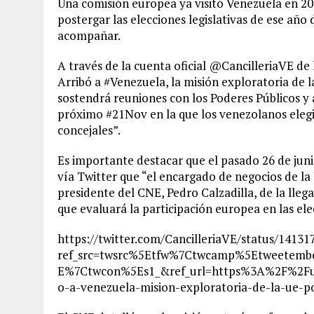
Una comisión europea ya visitó Venezuela en 20
postergar las elecciones legislativas de ese añ
acompañar.
A través de la cuenta oficial @CancilleriaVE de 
Arribó a #Venezuela, la misión exploratoria de
sostendrá reuniones con los Poderes Públicos y a
próximo #21Nov en la que los venezolanos elegir
concejales”.
Es importante destacar que el pasado 26 de juni
vía Twitter que “el encargado de negocios de la
presidente del CNE, Pedro Calzadilla, de la llega
que evaluará la participación europea en las el
https://twitter.com/CancilleriaVE/status/1413
ref_src=twsrc%5Etfw%7Ctwcamp%5Etweetem
E%7Ctwcon%5Es1_&ref_url=https%3A%2F%2Fulti
o-a-venezuela-mision-exploratoria-de-la-ue-p