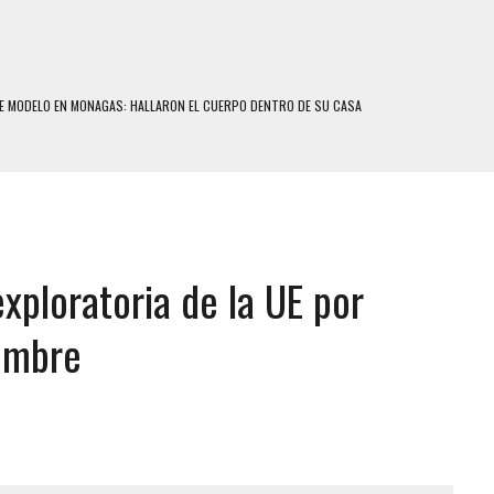
E MODELO EN MONAGAS: HALLARON EL CUERPO DENTRO DE SU CASA
RAS SER ACOSADA Y ABUSADA POR LA PAREJA DE SU ABUELA
E UNA ADOLESCENTE VENEZOLANA EN REUNIÓN CON AMIGOS
 TRATAMIENTO DESENCADENÓ TRAGEDIA FAMILIAR
SUICIDIO A UNA ADOLESCENTE DE 13 AÑOS TRAS ABUSAR DE ELLA
xploratoria de la UE por
 UN HOMBRE Y SU FAMILIA TRAS LOS TERREMOTOS: CAYERON DESDE EL PISO NUEVE DEL
iembre
COMERCIAL DE CHACAO
DEJÓ HERIDAS A SU PRIMA Y A OTRO FAMILIAR EN BOLÍVAR
MO DÍA EN SECTORES VECINOS
S UÑAS BONITAS’ 42 DÍAS DESPUÉS DE LOS TERREMOTOS EN LA GUAIRA