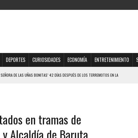
DEPORTES
CURIOSIDADES
ECONOMÍA
ENTRETENIMIENTO
ELO EN MONAGAS: HALLARON EL CUERPO DENTRO DE SU CASA
ER ACOSADA Y ABUSADA POR LA PAREJA DE SU ABUELA
 ADOLESCENTE VENEZOLANA EN REUNIÓN CON AMIGOS
AMIENTO DESENCADENÓ TRAGEDIA FAMILIAR
utados en tramas de
DIO A UNA ADOLESCENTE DE 13 AÑOS TRAS ABUSAR DE ELLA
OMBRE Y SU FAMILIA TRAS LOS TERREMOTOS: CAYERON DESDE EL PISO NUEVE DEL
y Alcaldía de Baruta