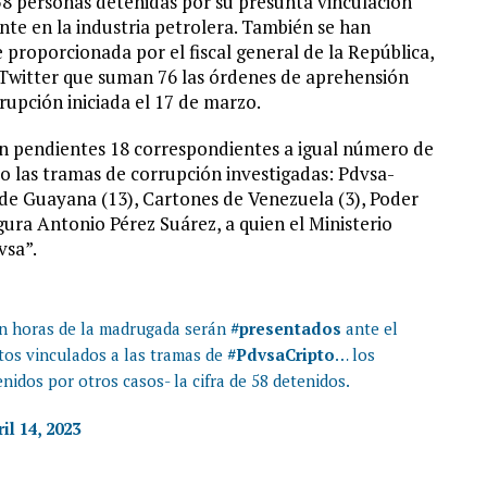
58 personas detenidas por su presunta vinculación
e en la industria petrolera. También se han
proporcionada por el fiscal general de la República,
a Twitter que suman 76 las órdenes de aprehensión
upción iniciada el 17 de marzo.
an pendientes 18 correspondientes a igual número de
co las tramas de corrupción investigadas: Pdvsa-
de Guayana (13), Cartones de Venezuela (3), Poder
figura Antonio Pérez Suárez, a quien el Ministerio
vsa”.
n horas de la madrugada serán
#presentados
ante el
tos vinculados a las tramas de
#PdvsaCripto
… los
idos por otros casos- la cifra de 58 detenidos.
il 14, 2023