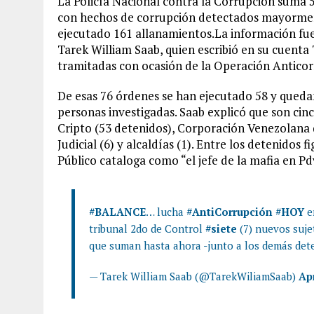
La Policía Nacional contra la Corrupción suma 
con hechos de corrupción detectados mayorment
ejecutado 161 allanamientos.La información fue 
Tarek William Saab, quien escribió en su cuent
tramitadas con ocasión de la Operación Anticorr
De esas 76 órdenes se han ejecutado 58 y qued
personas investigadas. Saab explicó que son cin
Cripto (53 detenidos), Corporación Venezolana 
Judicial (6) y alcaldías (1). Entre los detenidos 
Público cataloga como “el jefe de la mafia en Pd
#BALANCE
… lucha
#AntiCorrupción
#HOY
e
tribunal 2do de Control
#siete
(7) nuevos suje
que suman hasta ahora -junto a los demás deten
— Tarek William Saab (@TarekWiliamSaab)
Apr