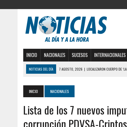
INICIO
NACIONALES
SUCESOS
INTERNACIONALES
NOTICIAS DEL DÍA
6 AGOSTO, 2026
|
MISTERIOSA MUERTE DE MOD
6 AGOSTO, 2026
|
BARINAS: ADOLESCENTE SE QUITÓ LA VIDA TRAS S
6 AGOSTO, 2026
|
CONMOCIÓN EN COLORADO POR ASESINATO DE UNA
INICIO
NACIONALES
5 AGOSTO, 2026
|
PRESUNTO BROTE PSICÓTICO POR FALTA DE TRAT
Lista de los 7 nuevos imp
5 AGOSTO, 2026
|
HORROR EN BARINAS: UN HOMBRE INDUJO AL SUICI
3 AGOSTO, 2026
|
LA INCREÍBLE FORMA EN LA QUE SOBREVIVIÓ UN H
corrupción PDVSA-Criptos 
EDIFICIO PETUNIA