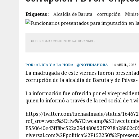
7 AGOSTO, 2026
|
FUGA DE GAS GENERÓ EXPLOSIÓN EN LOCAL COMER
Etiquetas:
Alcaldía de Baruta
corrupción
Minist
7 AGOSTO, 2026
|
HOMBRE ASESINÓ A SU TÍA CON UN PUÑAL Y DEJÓ H
7 AGOSTO, 2026
|
YARACUY: ASESINARON DOS HOMBRES EL MISMO DÍ
7 AGOSTO, 2026
|
LOCALIZARON CUERPO DE ‘LA SEÑORA DE LAS UÑA
PUBLICIDAD / CONTENIDO PATROCINADO
POR:
AL DÍA Y A LA HORA | @NOTIDIAHORA
14 ABRIL, 2023
La madrugada de este viernes fueron presentado
corrupción de la alcaldía de Baruta y de Pdvsa- 
La información fue ofrecida por el vicepreside
quien lo informó a través de la red social de Twi
https://twitter.com/luchaalmada/status/16467
ref_src=twsrc%5Etfw%7Ctwcamp%5Etweetem
E550640e43ff8bc522a39d480d52f7978b28802c
niversal.com%2Fpolitica%2F153230%2Fpresenta