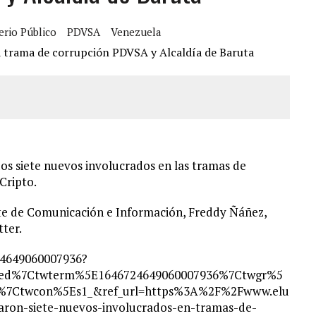
CIAL DE CHACAO
erio Público
PDVSA
Venezuela
ERIDAS A SU PRIMA Y A OTRO FAMILIAR EN BOLÍVAR
A EN SECTORES VECINOS
S BONITAS’ 42 DÍAS DESPUÉS DE LOS TERREMOTOS EN LA GUAIRA
s siete nuevos involucrados en las tramas de
Cripto.
nte de Comunicación e Información, Freddy Ñáñez,
tter.
24649060007936?
bed%7Ctwterm%5E1646724649060007936%7Ctwgr%5
0%7Ctwcon%5Es1_&ref_url=https%3A%2F%2Fwww.elu
ron-siete-nuevos-involucrados-en-tramas-de-