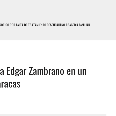
ÓTICO POR FALTA DE TRATAMIENTO DESENCADENÓ TRAGEDIA FAMILIAR
SUICIDIO A UNA ADOLESCENTE DE 13 AÑOS TRAS ABUSAR DE ELLA
 UN HOMBRE Y SU FAMILIA TRAS LOS TERREMOTOS: CAYERON DESDE EL PISO NUEVE DEL
 MIENTRAS LA CASA SE INUNDABA
 a Edgar Zambrano en un
LE Y MURIÓ A MANOS DE VARIOS DE ELLOS EN MATURÍN
ENTRO DE CARACAS CON MÁS DE 20 PERSONAS ADENTRO
aracas
US HIJOS, UNO PERDIÓ LA VIDA
S: HALLARON EL CUERPO DENTRO DE SU CASA
RAS SER ACOSADA Y ABUSADA POR LA PAREJA DE SU ABUELA
E UNA ADOLESCENTE VENEZOLANA EN REUNIÓN CON AMIGOS