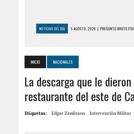
NOTICIAS DEL DÍA
5 AGOSTO, 2026
|
PRESUNTO BROTE PSIC
5 AGOSTO, 2026
|
HORROR EN BARINAS: UN HOMBRE INDUJO AL 
3 AGOSTO, 2026
|
LA INCREÍBLE FORMA EN LA QUE SOBREVIVIÓ
EDIFICIO PETUNIA
INICIO
NACIONALES
3 AGOSTO, 2026
|
YARACUY: INTENTÓ DESCONECTAR SU NEVERA
La descarga que le dieron
2 AGOSTO, 2026
|
AYUDABA A PERSONAS EN SITUACIÓN DE CAL
2 AGOSTO, 2026
|
COLAPSÓ TECHO DE UNA VIVIENDA EN EL C
restaurante del este de C
2 AGOSTO, 2026
|
FALCÓN: MUJER ATACÓ CON UN CUCHILLO A S
6 AGOSTO, 2026
|
MISTERIOSA MUERTE DE MODELO EN MONAGA
Etiquetas:
Edgar Zambrano
Intervención Militar
6 AGOSTO, 2026
|
BARINAS: ADOLESCENTE SE QUITÓ LA VIDA T
6 AGOSTO, 2026
|
CONMOCIÓN EN COLORADO POR ASESINATO D