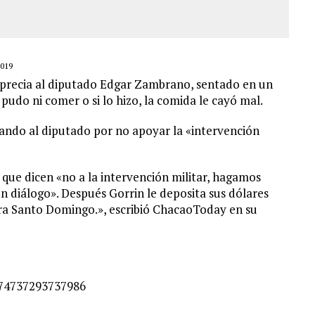
019
 aprecia al diputado Edgar Zambrano, sentado en un
udo ni comer o si lo hizo, la comida le cayó mal.
icando al diputado por no apoyar la «intervención
 que dicen «no a la intervención militar, hagamos
un diálogo». Después Gorrin le deposita sus dólares
ra Santo Domingo.», escribió ChacaoToday en su
274737293737986