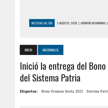
NOTICIAS DEL DÍA
5 AGOSTO, 2026
|
HORROR EN BARINAS: U
3 AGOSTO, 2026
|
LA INCREÍBLE FORMA E
DESDE EL PISO NUEVE DEL EDIFICIO PETUNI
3 AGOSTO, 2026
|
YARACUY: INTENTÓ DESCONECTAR SU NEVERA
INICIO
NACIONALES
2 AGOSTO, 2026
|
AYUDABA A PERSONAS EN SITUACIÓN DE CAL
2 AGOSTO, 2026
|
COLAPSÓ TECHO DE UNA VIVIENDA EN EL C
Inició la entrega del Bon
2 AGOSTO, 2026
|
FALCÓN: MUJER ATACÓ CON UN CUCHILLO A S
del Sistema Patria
2 AGOSTO, 2026
|
CONMOCIÓN EN CHILE POR BRUTAL CRIMEN 
1 AGOSTO, 2026
|
UN MUERTO Y 5 HERIDOS SALDO DE COLISIÓN
Etiquetas:
Bono Semana Santa 2023
Sistema Patr
6 AGOSTO, 2026
|
CONMOCIÓN EN COLORADO POR ASESINATO D
5 AGOSTO, 2026
|
PRESUNTO BROTE PSICÓTICO POR FALTA DE