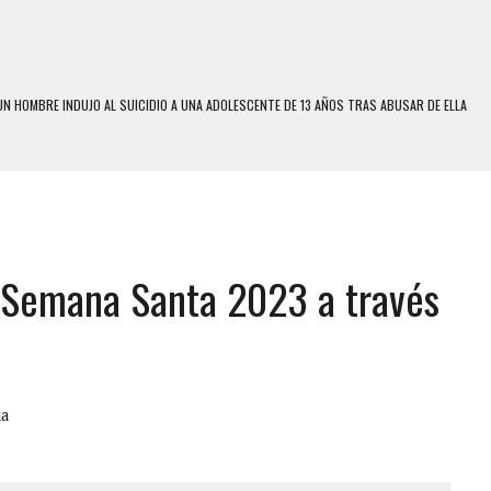
N HOMBRE INDUJO AL SUICIDIO A UNA ADOLESCENTE DE 13 AÑOS TRAS ABUSAR DE ELLA
N LA QUE SOBREVIVIÓ UN HOMBRE Y SU FAMILIA TRAS LOS TERREMOTOS: CAYERON
A
 MIENTRAS LA CASA SE INUNDABA
LE Y MURIÓ A MANOS DE VARIOS DE ELLOS EN MATURÍN
ENTRO DE CARACAS CON MÁS DE 20 PERSONAS ADENTRO
o Semana Santa 2023 a través
US HIJOS, UNO PERDIÓ LA VIDA
CONTRA ADOLESCENTE VENEZOLANO: AUTOR MATERIAL SE MANTIENE EN FUGA
 MÚLTIPLE EN LA AUTOPISTA VALLE-COCHE
ia
E UNA ADOLESCENTE VENEZOLANA EN REUNIÓN CON AMIGOS
 TRATAMIENTO DESENCADENÓ TRAGEDIA FAMILIAR