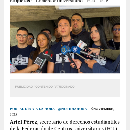
Etiquetas:
Comerdor Universitario
FCU
UCV
PUBLICIDAD / CONTENIDO PATROCINADO
POR:
AL DÍA Y A LA HORA | @NOTIDIAHORA
5 NOVIEMBRE,
2025
Ariel Pérez
, secretario de derechos estudiantiles
de la Federación de Centros Universitarios (FCU),