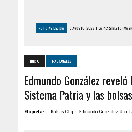
NOTICIAS DEL DÍA
3 AGOSTO, 2026
|
LA INCREÍBLE FORMA E
DESDE EL PISO NUEVE DEL EDIFICIO PETUNI
3 AGOSTO, 2026
|
YARACUY: INTENTÓ DESCONECTAR SU NEVERA
2 AGOSTO, 2026
|
AYUDABA A PERSONAS EN SITUACIÓN DE CAL
INICIO
NACIONALES
2 AGOSTO, 2026
|
COLAPSÓ TECHO DE UNA VIVIENDA EN EL C
Edmundo González reveló l
2 AGOSTO, 2026
|
FALCÓN: MUJER ATACÓ CON UN CUCHILLO A S
2 AGOSTO, 2026
|
CONMOCIÓN EN CHILE POR BRUTAL CRIMEN 
Sistema Patria y las bolsa
1 AGOSTO, 2026
|
UN MUERTO Y 5 HERIDOS SALDO DE COLISIÓN
31 JULIO, 2026
|
ASESINARON A ADOLESCENTE VENEZOLANO DE 15
Etiquetas:
Bolsas Clap
Edmundo González Urruti
5 AGOSTO, 2026
|
PRESUNTO BROTE PSICÓTICO POR FALTA DE
5 AGOSTO, 2026
|
HORROR EN BARINAS: UN HOMBRE INDUJO AL 