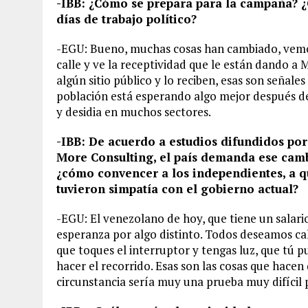
-IBB: ¿Cómo se prepara para la campaña? ¿C
días de trabajo político?
-EGU: Bueno, muchas cosas han cambiado, vemos
calle y ve la receptividad que le están dando a
algún sitio público y lo reciben, esas son señale
población está esperando algo mejor después d
y desidia en muchos sectores.
-IBB: De acuerdo a estudios difundidos po
More Consulting, el país demanda ese cambi
¿cómo convencer a los independientes, a q
tuvieron simpatía con el gobierno actual?
-EGU: El venezolano de hoy, que tiene un salar
esperanza por algo distinto. Todos deseamos cali
que toques el interruptor y tengas luz, que tú p
hacer el recorrido. Esas son las cosas que hace
circunstancia sería muy una prueba muy difícil 