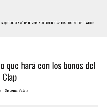
N LA QUE SOBREVIVIÓ UN HOMBRE Y SU FAMILIA TRAS LOS TERREMOTOS: CAYERON
A
 MIENTRAS LA CASA SE INUNDABA
LE Y MURIÓ A MANOS DE VARIOS DE ELLOS EN MATURÍN
ENTRO DE CARACAS CON MÁS DE 20 PERSONAS ADENTRO
o que hará con los bonos del
US HIJOS, UNO PERDIÓ LA VIDA
CONTRA ADOLESCENTE VENEZOLANO: AUTOR MATERIAL SE MANTIENE EN FUGA
s Clap
 MÚLTIPLE EN LA AUTOPISTA VALLE-COCHE
 AÑOS EN LICEO DE CHILE: SUS COMPAÑEROS LO ESPERARON EN LA SALIDA
a
Sistema Patria
 TRATAMIENTO DESENCADENÓ TRAGEDIA FAMILIAR
SUICIDIO A UNA ADOLESCENTE DE 13 AÑOS TRAS ABUSAR DE ELLA