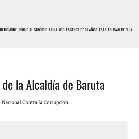
N HOMBRE INDUJO AL SUICIDIO A UNA ADOLESCENTE DE 13 AÑOS TRAS ABUSAR DE ELLA
 UN HOMBRE Y SU FAMILIA TRAS LOS TERREMOTOS: CAYERON DESDE EL PISO NUEVE DEL
 MIENTRAS LA CASA SE INUNDABA
LE Y MURIÓ A MANOS DE VARIOS DE ELLOS EN MATURÍN
de la Alcaldía de Baruta
ENTRO DE CARACAS CON MÁS DE 20 PERSONAS ADENTRO
S UÑAS BONITAS’ 42 DÍAS DESPUÉS DE LOS TERREMOTOS EN LA GUAIRA
S: HALLARON EL CUERPO DENTRO DE SU CASA
a Nacional Contra la Corrupción
RAS SER ACOSADA Y ABUSADA POR LA PAREJA DE SU ABUELA
E UNA ADOLESCENTE VENEZOLANA EN REUNIÓN CON AMIGOS
 TRATAMIENTO DESENCADENÓ TRAGEDIA FAMILIAR