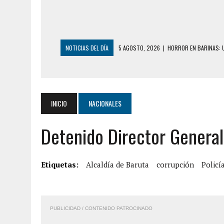
NOTICIAS DEL DÍA
5 AGOSTO, 2026
|
HORROR EN BARINAS: U
3 AGOSTO, 2026
|
LA INCREÍBLE FORMA EN LA QUE SOBREVIVIÓ
EDIFICIO PETUNIA
3 AGOSTO, 2026
|
YARACUY: INTENTÓ DESCONECTAR SU NEVERA
INICIO
NACIONALES
2 AGOSTO, 2026
|
AYUDABA A PERSONAS EN SITUACIÓN DE CAL
Detenido Director General 
2 AGOSTO, 2026
|
COLAPSÓ TECHO DE UNA VIVIENDA EN EL C
7 AGOSTO, 2026
|
LOCALIZARON CUERPO DE ‘LA SEÑORA DE LA
6 AGOSTO, 2026
|
MISTERIOSA MUERTE DE MODELO EN MONAGA
Etiquetas:
Alcaldía de Baruta
corrupción
Policí
6 AGOSTO, 2026
|
BARINAS: ADOLESCENTE SE QUITÓ LA VIDA T
6 AGOSTO, 2026
|
CONMOCIÓN EN COLORADO POR ASESINATO D
PUBLICIDAD / CONTENIDO PATROCINADO
5 AGOSTO, 2026
|
PRESUNTO BROTE PSICÓTICO POR FALTA DE