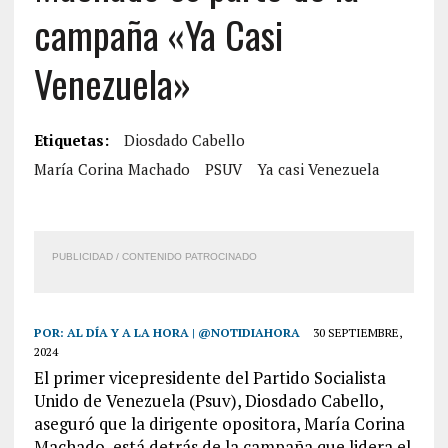
campaña «Ya Casi
Venezuela»
Etiquetas:
Diosdado Cabello
María Corina Machado
PSUV
Ya casi Venezuela
PUBLICIDAD / CONTENIDO PATROCINADO
POR:
AL DÍA Y A LA HORA | @NOTIDIAHORA
30 SEPTIEMBRE,
2024
El primer vicepresidente del Partido Socialista
Unido de Venezuela (Psuv), Diosdado Cabello,
aseguró que la dirigente opositora, María Corina
Machado, está detrás de la campaña que lidera el