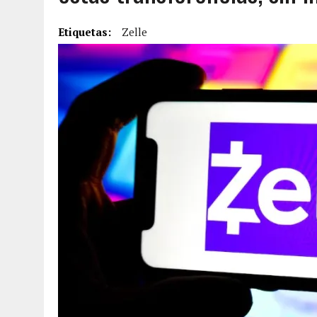
6 AGOSTO, 2026
|
MISTERIOSA MUERTE DE MODELO EN MONAGAS: HA
Etiquetas:
Zelle
6 AGOSTO, 2026
|
BARINAS: ADOLESCENTE SE QUITÓ LA VIDA TRAS S
6 AGOSTO, 2026
|
CONMOCIÓN EN COLORADO POR ASESINATO DE UNA