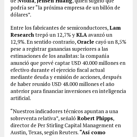
de
Nvidia
,
Jensen Huang
, quien sugirió que
podría ser “la próxima empresa de un billón de
dólares”.
Entre los fabricantes de semiconductores,
Lam
Research
trepó un 12,7% y
KLA
avanzó un
12,9%. En sentido contrario,
Oracle
cayó un 8,5%
pese a registrar ganancias superiores a las
estimaciones de los analistas: la compañía
anunció que prevé captar USD 40.000 millones en
efectivo durante el ejercicio fiscal actual
mediante deuda y emisión de acciones, después
de haber reunido USD 48.000 millones el año
anterior para financiar inversiones en inteligencia
artificial.
“Nuestros indicadores técnicos apuntan a una
sobreventa relativa”, señaló
Robert Phipps
,
director de Per Stirling Capital Management en
Austin, Texas, según Reuters.
“Así como