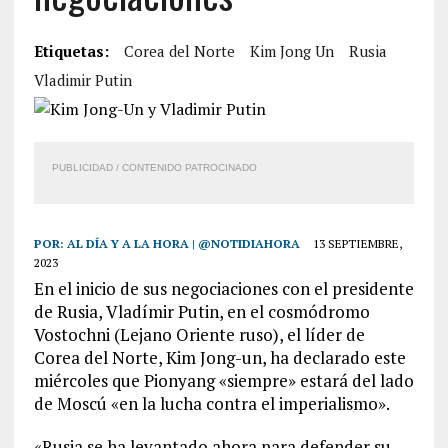
Etiquetas:
Corea del Norte
Kim Jong Un
Rusia
Vladimir Putin
PUBLICIDAD / CONTENIDO PATROCINADO
POR:
AL DÍA Y A LA HORA | @NOTIDIAHORA
13 SEPTIEMBRE,
2023
En el inicio de sus negociaciones con el presidente
de Rusia, Vladímir Putin, en el cosmódromo
Vostochni (Lejano Oriente ruso), el líder de
Corea del Norte, Kim Jong-un, ha declarado este
miércoles que Pionyang «siempre» estará del lado
de Moscú «en la lucha contra el imperialismo».
«Rusia se ha levantado ahora para defender su