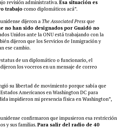
jo revisión administrativa.
Esa situación es
ro trabajo
como diplomáticos acá”.
unidense dijeron a
The Associated Press
que
ue no han sido designados por Guaidó no
tados Unidos ante la ONU está trabajando con la
ién dijeron que los Servicios de Inmigración y
an ese cambio.
status de un diplomático o funcionario, el
dijeron los voceros en un mensaje de correo
ngió su libertad de movimiento porque sabía que
de Estados Americanos en Washington DC para
ida impidieron mi presencia física en Washington”,
nidense confirmaron que impusieron esa restricción
os y sus familias.
Para salir del radio de 40