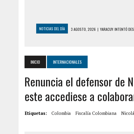
NOTICIAS DEL DÍA
3 AGOSTO, 2026
|
YARACUY: INTENTÓ DE
2 AGOSTO, 2026
|
AYUDABA A PERSONAS EN SITUACIÓN DE CAL
2 AGOSTO, 2026
|
COLAPSÓ TECHO DE UNA VIVIENDA EN EL C
2 AGOSTO, 2026
|
FALCÓN: MUJER ATACÓ CON UN CUCHILLO A S
INICIO
INTERNACIONALES
2 AGOSTO, 2026
|
CONMOCIÓN EN CHILE POR BRUTAL CRIMEN 
Renuncia el defensor de N
1 AGOSTO, 2026
|
UN MUERTO Y 5 HERIDOS SALDO DE COLISIÓN
31 JULIO, 2026
|
ASESINARON A ADOLESCENTE VENEZOLANO DE 15
este accediese a colaborar
5 AGOSTO, 2026
|
PRESUNTO BROTE PSICÓTICO POR FALTA DE
5 AGOSTO, 2026
|
HORROR EN BARINAS: UN HOMBRE INDUJO AL 
Etiquetas:
Colombia
Fiscalía Colombiana
Nicol
3 AGOSTO, 2026
|
LA INCREÍBLE FORMA EN LA QUE SOBREVIVIÓ
EDIFICIO PETUNIA