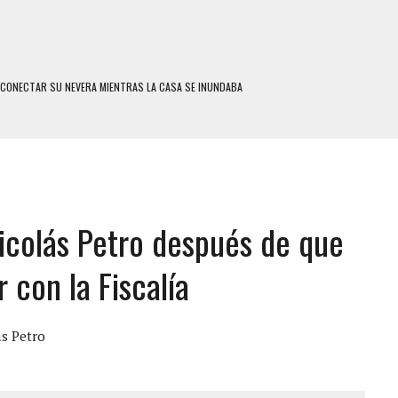
SCONECTAR SU NEVERA MIENTRAS LA CASA SE INUNDABA
LE Y MURIÓ A MANOS DE VARIOS DE ELLOS EN MATURÍN
ENTRO DE CARACAS CON MÁS DE 20 PERSONAS ADENTRO
US HIJOS, UNO PERDIÓ LA VIDA
CONTRA ADOLESCENTE VENEZOLANO: AUTOR MATERIAL SE MANTIENE EN FUGA
icolás Petro después de que
 MÚLTIPLE EN LA AUTOPISTA VALLE-COCHE
 AÑOS EN LICEO DE CHILE: SUS COMPAÑEROS LO ESPERARON EN LA SALIDA
 con la Fiscalía
 TRATAMIENTO DESENCADENÓ TRAGEDIA FAMILIAR
SUICIDIO A UNA ADOLESCENTE DE 13 AÑOS TRAS ABUSAR DE ELLA
ás Petro
 UN HOMBRE Y SU FAMILIA TRAS LOS TERREMOTOS: CAYERON DESDE EL PISO NUEVE DEL