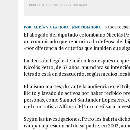
PUBLICIDAD / CONTENIDO PATROCINADO
POR:
AL DÍA Y A LA HORA | @NOTIDIAHORA
3 AGOSTO, 202
El abogado del diputado colombiano Nicolás Petr
un comunicado que renuncia a la defensa del hi
«por diferencia de criterios que impiden que siga
La decisión llegó este miércoles después de que 
Nicolás Petro, de 37 años, anunciara su intención
letrado está en desacuerdo, según medios local
El mismo martes, durante la audiencia en el tri
ilícito y lavado de activos por haber recibido 
personas, como Samuel Santander Lopesierra, c
o el contratista Alfonso ‘El Turco’ Hilsaca, inve
Según las investigaciones, Petro les habría dicho
campaña presidencial de su padre, en 2002, au