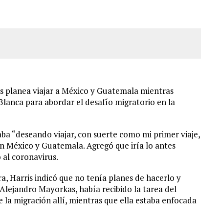
LLARON EL CUERPO DENTRO DE SU CASA
ER ACOSADA Y ABUSADA POR LA PAREJA DE SU ABUELA
 ADOLESCENTE VENEZOLANA EN REUNIÓN CON AMIGOS
AMIENTO DESENCADENÓ TRAGEDIA FAMILIAR
s planea viajar a México y Guatemala mientras
Blanca para abordar el desafío migratorio en la
taba “deseando viajar, con suerte como mi primer viaje,
en México y Guatemala. Agregó que iría lo antes
 al coronavirus.
ra, Harris indicó que no tenía planes de hacerlo y
 Alejandro Mayorkas, había recibido la tarea del
 la migración allí, mientras que ella estaba enfocada