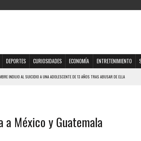
DEPORTES
CURIOSIDADES
ECONOMÍA
ENTRETENIMIENTO
BRE INDUJO AL SUICIDIO A UNA ADOLESCENTE DE 13 AÑOS TRAS ABUSAR DE ELLA
QUE SOBREVIVIÓ UN HOMBRE Y SU FAMILIA TRAS LOS TERREMOTOS: CAYERON
TRAS LA CASA SE INUNDABA
URIÓ A MANOS DE VARIOS DE ELLOS EN MATURÍN
ría a México y Guatemala
 DE CARACAS CON MÁS DE 20 PERSONAS ADENTRO
JOS, UNO PERDIÓ LA VIDA