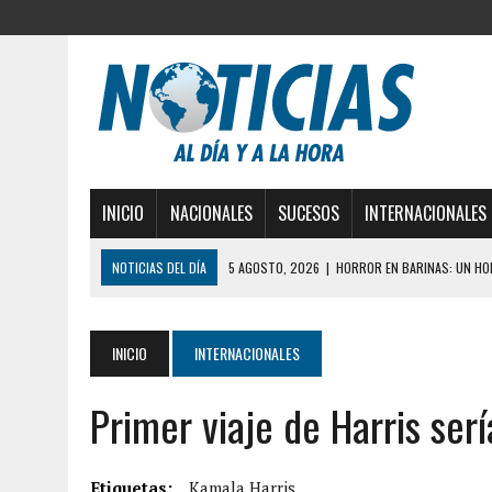
INICIO
NACIONALES
SUCESOS
INTERNACIONALES
NOTICIAS DEL DÍA
5 AGOSTO, 2026
|
HORROR EN BARINAS: UN HOM
3 AGOSTO, 2026
|
LA INCREÍBLE FORMA EN LA 
DESDE EL PISO NUEVE DEL EDIFICIO PETUNIA
INICIO
INTERNACIONALES
3 AGOSTO, 2026
|
YARACUY: INTENTÓ DESCONECTAR SU NEVERA MIEN
2 AGOSTO, 2026
|
AYUDABA A PERSONAS EN SITUACIÓN DE CALLE Y M
Primer viaje de Harris se
2 AGOSTO, 2026
|
COLAPSÓ TECHO DE UNA VIVIENDA EN EL CENTRO
2 AGOSTO, 2026
|
FALCÓN: MUJER ATACÓ CON UN CUCHILLO A SUS HI
Etiquetas:
Kamala Harris