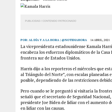
6 AGOSTO, 2026
|
MISTERIOSA MUERTE DE MODELO EN MONAGAS: HA
6 AGOSTO, 2026
|
BARINAS: ADOLESCENTE SE QUITÓ LA VIDA TRAS S
6 AGOSTO, 2026
|
CONMOCIÓN EN COLORADO POR ASESINATO DE UNA
PUBLICIDAD / CONTENIDO PATROCINADO
5 AGOSTO, 2026
|
PRESUNTO BROTE PSICÓTICO POR FALTA DE TRAT
POR:
AL DÍA Y A LA HORA | @NOTIDIAHORA
14 ABRIL, 2021
La vicepresidenta estadounidense Kamala Harri
encabeza los esfuerzos diplomáticos de la Casa 
frontera sur de Estados Unidos.
Harris dijo a los reporteros el miércoles que es
al Triángulo del Norte”, con escalas planeadas 
posible, dependiendo de las restricciones debido
Pero cuando se le preguntó si visitaría la fronte
señaló que el secretario de Seguridad Nacional,
presidente Joe Biden de lidiar con el aumento de
en lidiar con las causas.