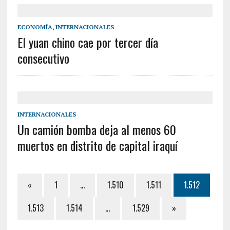
ECONOMÍA
,
INTERNACIONALES
El yuan chino cae por tercer día
consecutivo
INTERNACIONALES
Un camión bomba deja al menos 60
muertos en distrito de capital iraquí
«
1
…
1.510
1.511
1.512
1.513
1.514
…
1.529
»