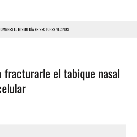
HOMBRES EL MISMO DÍA EN SECTORES VECINOS
S BONITAS’ 42 DÍAS DESPUÉS DE LOS TERREMOTOS EN LA GUAIRA
LLARON EL CUERPO DENTRO DE SU CASA
ER ACOSADA Y ABUSADA POR LA PAREJA DE SU ABUELA
 fracturarle el tabique nasal
 ADOLESCENTE VENEZOLANA EN REUNIÓN CON AMIGOS
AMIENTO DESENCADENÓ TRAGEDIA FAMILIAR
celular
DIO A UNA ADOLESCENTE DE 13 AÑOS TRAS ABUSAR DE ELLA
 GRAN MAGNITUD EN ZONA INDUSTRIAL DE EL LLANITO
CIAL DE CHACAO
ERIDAS A SU PRIMA Y A OTRO FAMILIAR EN BOLÍVAR