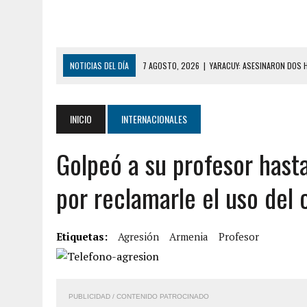
NOTICIAS DEL DÍA
7 AGOSTO, 2026
|
YARACUY: ASESINARON DOS 
7 AGOSTO, 2026
|
LOCALIZARON CUERPO DE ‘LA SEÑORA DE LAS UÑA
6 AGOSTO, 2026
|
MISTERIOSA MUERTE DE MODELO EN MONAGAS: HA
INICIO
INTERNACIONALES
6 AGOSTO, 2026
|
BARINAS: ADOLESCENTE SE QUITÓ LA VIDA TRAS S
Golpeó a su profesor hasta
6 AGOSTO, 2026
|
CONMOCIÓN EN COLORADO POR ASESINATO DE UNA
5 AGOSTO, 2026
|
PRESUNTO BROTE PSICÓTICO POR FALTA DE TRAT
por reclamarle el uso del 
5 AGOSTO, 2026
|
HORROR EN BARINAS: UN HOMBRE INDUJO AL SUICI
8 AGOSTO, 2026
|
BOMBEROS DE CARACAS COMBATIERON INCENDIO DE
Etiquetas:
Agresión
Armenia
Profesor
7 AGOSTO, 2026
|
FUGA DE GAS GENERÓ EXPLOSIÓN EN LOCAL COMER
7 AGOSTO, 2026
|
HOMBRE ASESINÓ A SU TÍA CON UN PUÑAL Y DEJÓ H
PUBLICIDAD / CONTENIDO PATROCINADO