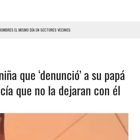
HOMBRES EL MISMO DÍA EN SECTORES VECINOS
S BONITAS’ 42 DÍAS DESPUÉS DE LOS TERREMOTOS EN LA GUAIRA
LLARON EL CUERPO DENTRO DE SU CASA
ER ACOSADA Y ABUSADA POR LA PAREJA DE SU ABUELA
niña que ‘denunció’ a su papá
 ADOLESCENTE VENEZOLANA EN REUNIÓN CON AMIGOS
AMIENTO DESENCADENÓ TRAGEDIA FAMILIAR
icía que no la dejaran con él
DIO A UNA ADOLESCENTE DE 13 AÑOS TRAS ABUSAR DE ELLA
 GRAN MAGNITUD EN ZONA INDUSTRIAL DE EL LLANITO
CIAL DE CHACAO
ERIDAS A SU PRIMA Y A OTRO FAMILIAR EN BOLÍVAR