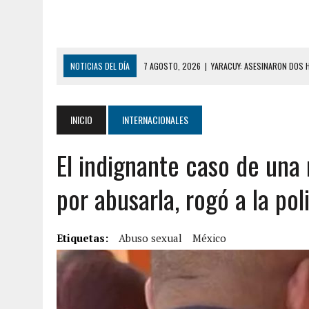
NOTICIAS DEL DÍA
7 AGOSTO, 2026
|
YARACUY: ASESINARON DOS 
7 AGOSTO, 2026
|
LOCALIZARON CUERPO DE ‘LA SEÑORA DE LAS UÑA
6 AGOSTO, 2026
|
MISTERIOSA MUERTE DE MODELO EN MONAGAS: HA
INICIO
INTERNACIONALES
6 AGOSTO, 2026
|
BARINAS: ADOLESCENTE SE QUITÓ LA VIDA TRAS S
El indignante caso de una 
6 AGOSTO, 2026
|
CONMOCIÓN EN COLORADO POR ASESINATO DE UNA
5 AGOSTO, 2026
|
PRESUNTO BROTE PSICÓTICO POR FALTA DE TRAT
por abusarla, rogó a la pol
5 AGOSTO, 2026
|
HORROR EN BARINAS: UN HOMBRE INDUJO AL SUICI
8 AGOSTO, 2026
|
BOMBEROS DE CARACAS COMBATIERON INCENDIO DE
Etiquetas:
Abuso sexual
México
7 AGOSTO, 2026
|
FUGA DE GAS GENERÓ EXPLOSIÓN EN LOCAL COMER
7 AGOSTO, 2026
|
HOMBRE ASESINÓ A SU TÍA CON UN PUÑAL Y DEJÓ H