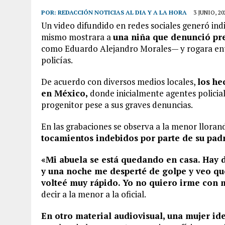
POR:
REDACCIÓN NOTICIAS AL DIA Y A LA HORA
3 JUNIO, 20
Un video difundido en redes sociales generó ind
mismo mostrara a
una niña que denunció pre
como Eduardo Alejandro Morales— y rogara entr
policías.
De acuerdo con diversos medios locales,
los he
en México,
donde inicialmente agentes policia
progenitor pese a sus graves denuncias.
En las grabaciones se observa a la menor lloran
tocamientos indebidos por parte de su pad
«Mi abuela se está quedando en casa. Hay 
y una noche me desperté de golpe y veo qu
volteé muy rápido. Yo no quiero irme con 
decir a la menor a la oficial.
En otro material audiovisual, una mujer i