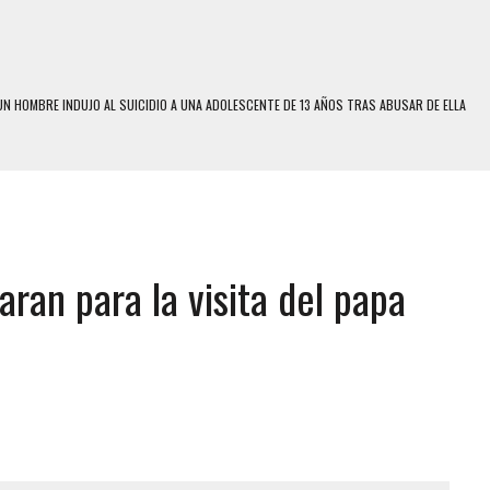
N HOMBRE INDUJO AL SUICIDIO A UNA ADOLESCENTE DE 13 AÑOS TRAS ABUSAR DE ELLA
 UN HOMBRE Y SU FAMILIA TRAS LOS TERREMOTOS: CAYERON DESDE EL PISO NUEVE DEL
 MIENTRAS LA CASA SE INUNDABA
LE Y MURIÓ A MANOS DE VARIOS DE ELLOS EN MATURÍN
aran para la visita del papa
ENTRO DE CARACAS CON MÁS DE 20 PERSONAS ADENTRO
US HIJOS, UNO PERDIÓ LA VIDA
S: HALLARON EL CUERPO DENTRO DE SU CASA
RAS SER ACOSADA Y ABUSADA POR LA PAREJA DE SU ABUELA
E UNA ADOLESCENTE VENEZOLANA EN REUNIÓN CON AMIGOS
 TRATAMIENTO DESENCADENÓ TRAGEDIA FAMILIAR