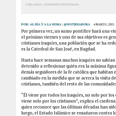
PUBLICIDAD / CONTENIDO PATROCINADO
POR:
AL DÍA Y A LA HORA | @NOTIDIAHORA
4 MARZO, 2021
Por primera vez, un sumo pontífice hará una visit
el próximo viernes y uno de sus objetivos es gen
cristianos iraquíes, una población que se ha red
es la Catedral de San José, en Bagdad.
Hasta hace semanas muchos iraquíes no sabían q
detenido a reflexionar quién era la máxima figur
demás seguidores de la fe católica que habitan e
cambiado en la medida que se acerca la visita de
cristianos, también del resto de las comunidade
“Él viene por todos los iraquíes, no solo por los
viene solo por los cristianos”, explica el cardena
quien reconoce que las últimas décadas han sido 
luego, el Estado Islámico se ensañaron contra lo