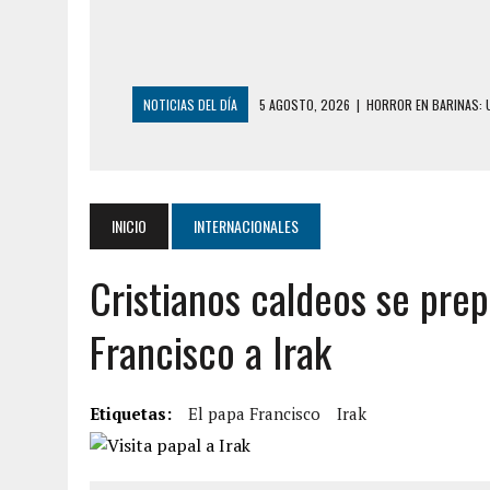
NOTICIAS DEL DÍA
5 AGOSTO, 2026
|
HORROR EN BARINAS: U
3 AGOSTO, 2026
|
LA INCREÍBLE FORMA EN LA QUE SOBREVIVIÓ
EDIFICIO PETUNIA
3 AGOSTO, 2026
|
YARACUY: INTENTÓ DESCONECTAR SU NEVERA
INICIO
INTERNACIONALES
2 AGOSTO, 2026
|
AYUDABA A PERSONAS EN SITUACIÓN DE CAL
Cristianos caldeos se prep
2 AGOSTO, 2026
|
COLAPSÓ TECHO DE UNA VIVIENDA EN EL C
2 AGOSTO, 2026
|
FALCÓN: MUJER ATACÓ CON UN CUCHILLO A S
Francisco a Irak
6 AGOSTO, 2026
|
MISTERIOSA MUERTE DE MODELO EN MONAGA
6 AGOSTO, 2026
|
BARINAS: ADOLESCENTE SE QUITÓ LA VIDA T
Etiquetas:
El papa Francisco
Irak
6 AGOSTO, 2026
|
CONMOCIÓN EN COLORADO POR ASESINATO D
5 AGOSTO, 2026
|
PRESUNTO BROTE PSICÓTICO POR FALTA DE