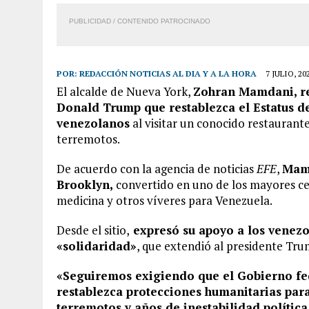
PUBLICIDAD / CONTENIDO PATROCINADO
POR:
REDACCIÓN NOTICIAS AL DIA Y A LA HORA
7 JULIO, 20
El alcalde de Nueva York,
Zohran Mamdani, rec
Donald Trump que restablezca el Estatus d
venezolanos
al visitar un conocido restaurant
terremotos.
De acuerdo con la agencia de noticias
EFE
,
Mamd
Brooklyn,
convertido en uno de los mayores cen
medicina y otros víveres para Venezuela.
Desde el sitio,
expresó su apoyo a los venezo
«solidaridad»
, que extendió al presidente Tru
«Seguiremos exigiendo que el Gobierno fe
restablezca protecciones humanitarias par
terremotos y años de inestabilidad polític