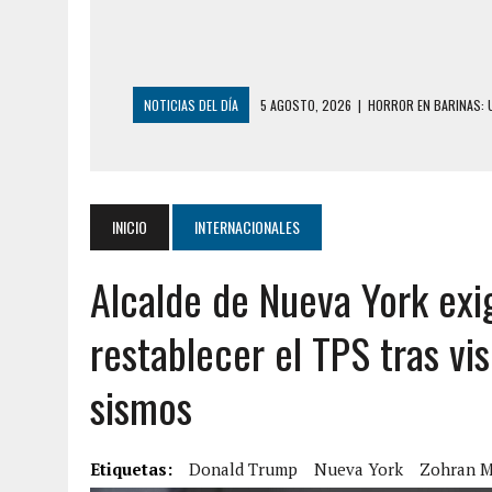
NOTICIAS DEL DÍA
5 AGOSTO, 2026
|
HORROR EN BARINAS: U
3 AGOSTO, 2026
|
LA INCREÍBLE FORMA EN LA QUE SOBREVIVIÓ
EDIFICIO PETUNIA
3 AGOSTO, 2026
|
YARACUY: INTENTÓ DESCONECTAR SU NEVERA
INICIO
INTERNACIONALES
2 AGOSTO, 2026
|
AYUDABA A PERSONAS EN SITUACIÓN DE CAL
Alcalde de Nueva York ex
2 AGOSTO, 2026
|
COLAPSÓ TECHO DE UNA VIVIENDA EN EL C
2 AGOSTO, 2026
|
FALCÓN: MUJER ATACÓ CON UN CUCHILLO A S
restablecer el TPS tras vi
6 AGOSTO, 2026
|
MISTERIOSA MUERTE DE MODELO EN MONAGA
sismos
6 AGOSTO, 2026
|
BARINAS: ADOLESCENTE SE QUITÓ LA VIDA T
6 AGOSTO, 2026
|
CONMOCIÓN EN COLORADO POR ASESINATO D
Etiquetas:
5 AGOSTO, 2026
Donald Trump
|
PRESUNTO BROTE PSICÓTICO POR FALTA DE
Nueva York
Zohran 