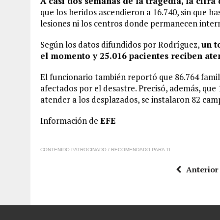
A casi dos semanas de la tragedia, la cifr
que los heridos ascendieron a 16.740, sin que ha
lesiones ni los centros donde permanecen inte
Según los datos difundidos por Rodríguez,
un t
el momento y 25.016 pacientes reciben at
El funcionario también reportó que 86.764 famil
afectados por el desastre. Precisó, además, que 
atender a los desplazados, se instalaron 82 camp
Información de
EFE
CONTENIDO PATROCINADO / RECOMENDADO PARA TI
Anterior