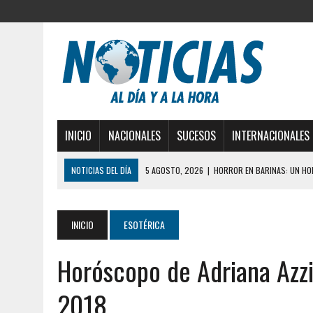
INICIO
NACIONALES
SUCESOS
INTERNACIONALES
NOTICIAS DEL DÍA
3 AGOSTO, 2026
|
LA INCREÍBLE FORMA EN LA 
DESDE EL PISO NUEVE DEL EDIFICIO PETUNIA
3 AGOSTO, 2026
|
YARACUY: INTENTÓ DESCONECTAR SU NEVERA MIEN
INICIO
ESOTÉRICA
2 AGOSTO, 2026
|
AYUDABA A PERSONAS EN SITUACIÓN DE CALLE Y M
Horóscopo de Adriana Azzi
2 AGOSTO, 2026
|
COLAPSÓ TECHO DE UNA VIVIENDA EN EL CENTRO
2 AGOSTO, 2026
|
FALCÓN: MUJER ATACÓ CON UN CUCHILLO A SUS HI
2018
6 AGOSTO, 2026
|
MISTERIOSA MUERTE DE MODELO EN MONAGAS: HA