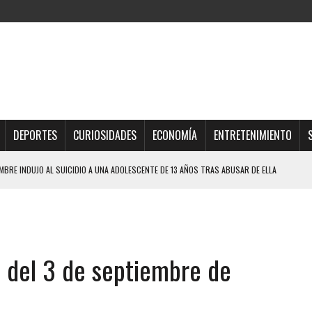
DEPORTES
CURIOSIDADES
ECONOMÍA
ENTRETENIMIENTO
QUE SOBREVIVIÓ UN HOMBRE Y SU FAMILIA TRAS LOS TERREMOTOS: CAYERON
TRAS LA CASA SE INUNDABA
URIÓ A MANOS DE VARIOS DE ELLOS EN MATURÍN
 del 3 de septiembre de
 DE CARACAS CON MÁS DE 20 PERSONAS ADENTRO
JOS, UNO PERDIÓ LA VIDA
LLARON EL CUERPO DENTRO DE SU CASA