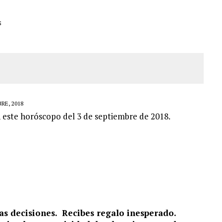
ER ACOSADA Y ABUSADA POR LA PAREJA DE SU ABUELA
s
 ADOLESCENTE VENEZOLANA EN REUNIÓN CON AMIGOS
AMIENTO DESENCADENÓ TRAGEDIA FAMILIAR
DIO A UNA ADOLESCENTE DE 13 AÑOS TRAS ABUSAR DE ELLA
RE, 2018
n este horóscopo del 3 de septiembre de 2018.
as decisiones. Recibes regalo inesperado.