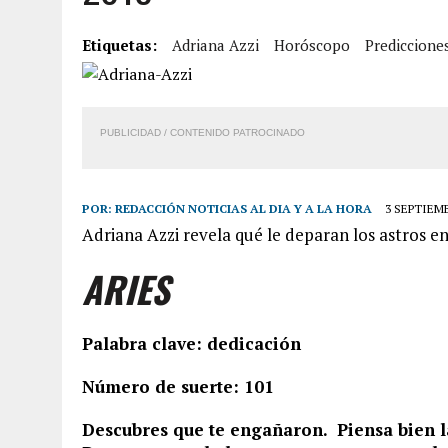
6 AGOSTO, 2026
|
BARINAS: ADOLESCENTE SE QUITÓ LA VIDA TRAS S
Etiquetas:
Adriana Azzi
Horóscopo
Prediccione
6 AGOSTO, 2026
|
CONMOCIÓN EN COLORADO POR ASESINATO DE UNA
5 AGOSTO, 2026
|
PRESUNTO BROTE PSICÓTICO POR FALTA DE TRAT
5 AGOSTO, 2026
|
HORROR EN BARINAS: UN HOMBRE INDUJO AL SUICI
PUBLICIDAD / CONTENIDO PATROCINADO
POR:
REDACCIÓN NOTICIAS AL DIA Y A LA HORA
3 SEPTIEMB
Adriana Azzi revela qué le deparan los astros e
ARIES
Palabra clave: dedicación
Número de suerte: 101
Descubres que te engañaron. Piensa bien l