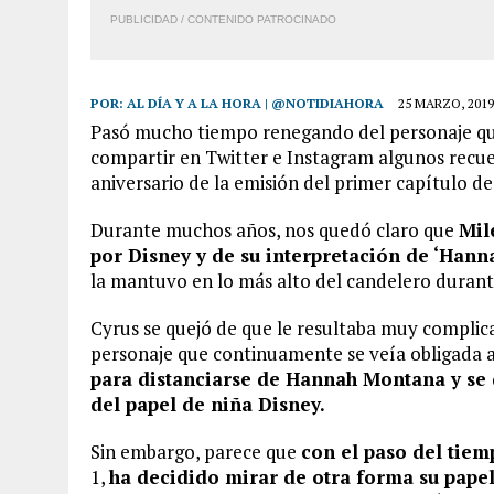
PUBLICIDAD / CONTENIDO PATROCINADO
POR:
AL DÍA Y A LA HORA | @NOTIDIAHORA
25 MARZO, 2019
Pasó mucho tiempo renegando del personaje que
compartir en Twitter e Instagram algunos recu
aniversario de la emisión del primer capítulo de 
Durante muchos años, nos quedó claro que
Mil
por Disney y de su interpretación de ‘Han
la mantuvo en lo más alto del candelero duran
Cyrus se quejó de que le resultaba muy complicad
personaje que continuamente se veía obligada a 
para distanciarse de Hannah Montana y se 
del papel de niña Disney.
Sin embargo, parece que
con el paso del tiem
1,
ha decidido mirar de otra forma su papel