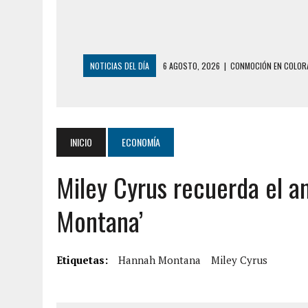
NOTICIAS DEL DÍA
6 AGOSTO, 2026
|
CONMOCIÓN EN COLORA
5 AGOSTO, 2026
|
PRESUNTO BROTE PSICÓTICO POR FALTA DE
5 AGOSTO, 2026
|
HORROR EN BARINAS: UN HOMBRE INDUJO AL 
3 AGOSTO, 2026
|
LA INCREÍBLE FORMA EN LA QUE SOBREVIVIÓ
INICIO
ECONOMÍA
EDIFICIO PETUNIA
Miley Cyrus recuerda el a
3 AGOSTO, 2026
|
YARACUY: INTENTÓ DESCONECTAR SU NEVERA
2 AGOSTO, 2026
|
AYUDABA A PERSONAS EN SITUACIÓN DE CAL
Montana’
7 AGOSTO, 2026
|
YARACUY: ASESINARON DOS HOMBRES EL MIS
7 AGOSTO, 2026
|
LOCALIZARON CUERPO DE ‘LA SEÑORA DE LA
Etiquetas:
Hannah Montana
Miley Cyrus
6 AGOSTO, 2026
|
MISTERIOSA MUERTE DE MODELO EN MONAGA
6 AGOSTO, 2026
|
BARINAS: ADOLESCENTE SE QUITÓ LA VIDA T