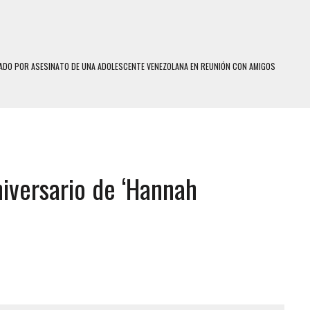
DO POR ASESINATO DE UNA ADOLESCENTE VENEZOLANA EN REUNIÓN CON AMIGOS
 TRATAMIENTO DESENCADENÓ TRAGEDIA FAMILIAR
SUICIDIO A UNA ADOLESCENTE DE 13 AÑOS TRAS ABUSAR DE ELLA
 UN HOMBRE Y SU FAMILIA TRAS LOS TERREMOTOS: CAYERON DESDE EL PISO NUEVE DEL
niversario de ‘Hannah
 MIENTRAS LA CASA SE INUNDABA
LE Y MURIÓ A MANOS DE VARIOS DE ELLOS EN MATURÍN
MO DÍA EN SECTORES VECINOS
S UÑAS BONITAS’ 42 DÍAS DESPUÉS DE LOS TERREMOTOS EN LA GUAIRA
S: HALLARON EL CUERPO DENTRO DE SU CASA
RAS SER ACOSADA Y ABUSADA POR LA PAREJA DE SU ABUELA