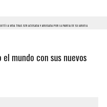
UITÓ LA VIDA TRAS SER ACOSADA Y ABUSADA POR LA PAREJA DE SU ABUELA
 ADOLESCENTE VENEZOLANA EN REUNIÓN CON AMIGOS
AMIENTO DESENCADENÓ TRAGEDIA FAMILIAR
DIO A UNA ADOLESCENTE DE 13 AÑOS TRAS ABUSAR DE ELLA
 el mundo con sus nuevos
OMBRE Y SU FAMILIA TRAS LOS TERREMOTOS: CAYERON DESDE EL PISO NUEVE DEL
CIAL DE CHACAO
ERIDAS A SU PRIMA Y A OTRO FAMILIAR EN BOLÍVAR
A EN SECTORES VECINOS
S BONITAS’ 42 DÍAS DESPUÉS DE LOS TERREMOTOS EN LA GUAIRA
LLARON EL CUERPO DENTRO DE SU CASA