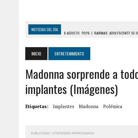
NOTICIAS DEL DÍA
6 AGOSTO, 2026
|
BARINAS: ADOLESCENTE SE Q
6 AGOSTO, 2026
|
CONMOCIÓN EN COLORADO POR ASESINATO DE UNA
5 AGOSTO, 2026
|
PRESUNTO BROTE PSICÓTICO POR FALTA DE TRAT
INICIO
ENTRETENIMIENTO
5 AGOSTO, 2026
|
HORROR EN BARINAS: UN HOMBRE INDUJO AL SUICI
Madonna sorprende a todo
3 AGOSTO, 2026
|
LA INCREÍBLE FORMA EN LA QUE SOBREVIVIÓ UN H
EDIFICIO PETUNIA
implantes (Imágenes)
7 AGOSTO, 2026
|
FUGA DE GAS GENERÓ EXPLOSIÓN EN LOCAL COMER
7 AGOSTO, 2026
|
HOMBRE ASESINÓ A SU TÍA CON UN PUÑAL Y DEJÓ H
Etiquetas:
Implantes
Madonna
Polémica
7 AGOSTO, 2026
|
YARACUY: ASESINARON DOS HOMBRES EL MISMO DÍ
7 AGOSTO, 2026
|
LOCALIZARON CUERPO DE ‘LA SEÑORA DE LAS UÑA
6 AGOSTO, 2026
|
MISTERIOSA MUERTE DE MODELO EN MONAGAS: HA
PUBLICIDAD / CONTENIDO PATROCINADO