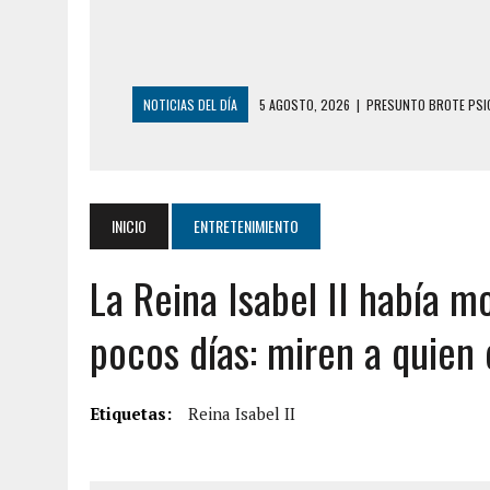
NOTICIAS DEL DÍA
5 AGOSTO, 2026
|
HORROR EN BARINAS: U
3 AGOSTO, 2026
|
LA INCREÍBLE FORMA EN LA QUE SOBREVIVIÓ
EDIFICIO PETUNIA
7 AGOSTO, 2026
|
FUGA DE GAS GENERÓ EXPLOSIÓN EN LOCAL 
INICIO
ENTRETENIMIENTO
7 AGOSTO, 2026
|
HOMBRE ASESINÓ A SU TÍA CON UN PUÑAL Y 
La Reina Isabel II había 
7 AGOSTO, 2026
|
YARACUY: ASESINARON DOS HOMBRES EL MIS
7 AGOSTO, 2026
|
LOCALIZARON CUERPO DE ‘LA SEÑORA DE LA
pocos días: miren a quien 
6 AGOSTO, 2026
|
MISTERIOSA MUERTE DE MODELO EN MONAGA
6 AGOSTO, 2026
|
BARINAS: ADOLESCENTE SE QUITÓ LA VIDA T
Etiquetas:
Reina Isabel II
6 AGOSTO, 2026
|
CONMOCIÓN EN COLORADO POR ASESINATO D
5 AGOSTO, 2026
|
PRESUNTO BROTE PSICÓTICO POR FALTA DE