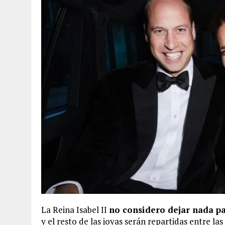
La Reina Isabel II
no considero dejar nada pa
y el resto de las joyas serán repartidas entre las