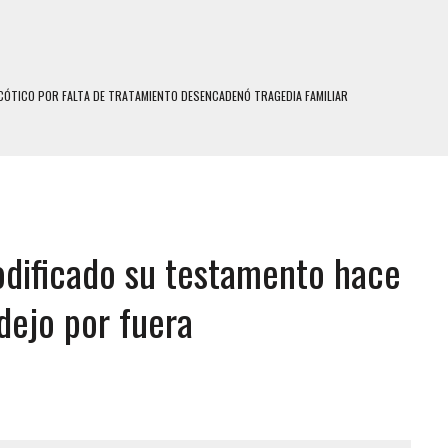
N HOMBRE INDUJO AL SUICIDIO A UNA ADOLESCENTE DE 13 AÑOS TRAS ABUSAR DE ELLA
 UN HOMBRE Y SU FAMILIA TRAS LOS TERREMOTOS: CAYERON DESDE EL PISO NUEVE DEL
COMERCIAL DE CHACAO
DEJÓ HERIDAS A SU PRIMA Y A OTRO FAMILIAR EN BOLÍVAR
modificado su testamento hace
MO DÍA EN SECTORES VECINOS
S UÑAS BONITAS’ 42 DÍAS DESPUÉS DE LOS TERREMOTOS EN LA GUAIRA
dejo por fuera
S: HALLARON EL CUERPO DENTRO DE SU CASA
RAS SER ACOSADA Y ABUSADA POR LA PAREJA DE SU ABUELA
E UNA ADOLESCENTE VENEZOLANA EN REUNIÓN CON AMIGOS
 TRATAMIENTO DESENCADENÓ TRAGEDIA FAMILIAR