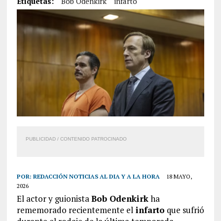
Etiquetas:
Bob Odenkirk
infarto
PUBLICIDAD / CONTENIDO PATROCINADO
POR:
REDACCIÓN NOTICIAS AL DIA Y A LA HORA
18 MAYO,
2026
El actor y guionista
Bob Odenkirk
ha
rememorado recientemente el
infarto
que sufrió